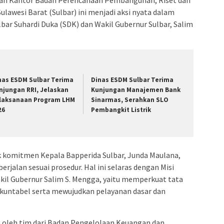
Sulawesi Barat (Sulbar) ini menjadi aksi nyata dalam
bar Suhardi Duka (SDK) dan Wakil Gubernur Sulbar, Salim
nas ESDM Sulbar Terima
Dinas ESDM Sulbar Terima
njungan RRI, Jelaskan
Kunjungan Manajemen Bank
laksanaan Program LHM
Sinarmas, Serahkan SLO
26
Pembangkit Listrik
 komitmen Kepala Bapperida Sulbar, Junda Maulana,
jalan sesuai prosedur. Hal ini selaras dengan Misi
kil Gubernur Salim S. Mengga, yaitu memperkuat tata
akuntabel serta mewujudkan pelayanan dasar dan
n oleh tim dari Badan Pengelolaan Keuangan dan