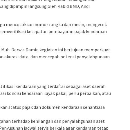
ang dipimpin langsung oleh Kabid BMD, Andi
m juga mencocokkan nomor rangka dan mesin, mengecek
emverifikasi ketepatan pembayaran pajak kendaraan
, Muh. Darwis Damir, kegiatan ini bertujuan memperkuat
an akurasi data, dan mencegah potensi penyalahgunaan
tifikasi kendaraan yang terdaftar sebagai aset daerah.
si kondisi kendaraan: layak pakai, perlu perbaikan, atau
an status pajak dan dokumen kendaraan senantiasa
han terhadap kehilangan dan penyalahgunaan aset.
nyusunan jadwal servis berkala agar kendaraan tetap