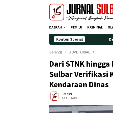
Loncat
ke
konten
DAERAH
PEMILU
KRIMINAL
OL
Konten Spesial
Demokrat Polman P
Beranda
ADVETORIAL
Dari STNK hingga 
Sulbar Verifikas
Kendaraan Dinas
Redaksi
16 Juli 2025