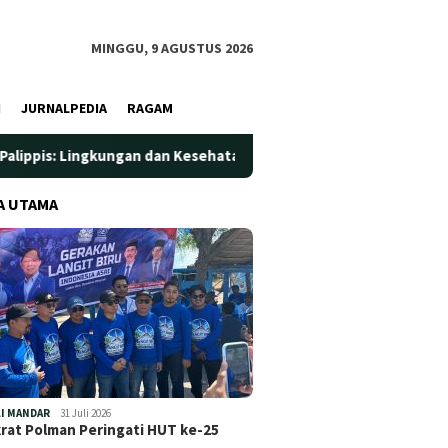
MINGGU, 9 AGUSTUS 2026
I
JURNALPEDIA
RAGAM
ngan dan Kesehatan Jadi Prioritas
Jadi Wadah Silaturahm
A UTAMA
I MANDAR
31 Juli 2026
at Polman Peringati HUT ke-25
…