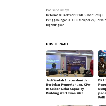
Navigasi
Pos sebelumnya
Reformasi Birokrasi: DPRD Sulbar Setujui
pos
Penggabungan 35 OPD Menjadi 29, Berikut 
Digabungkan
POS TERKAIT
Jadi Wadah Silaturahmi dan
DKP 
Bertukar Pengetahuan, KPw
Peng
BI Sulbar Gelar Capacity
Rump
Building Wartawan 2026
pada
PAIR