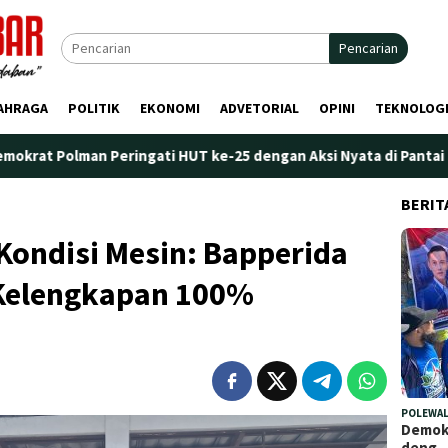
Pencarian
AHRAGA
POLITIK
EKONOMI
ADVETORIAL
OPINI
TEKNOLOG
eringati HUT ke-25 dengan Aksi Nyata di Pantai Palippis: Lingku
BERIT
Kondisi Mesin: Bapperida
i Kelengkapan 100%
POLEWAL
Demokr
deng