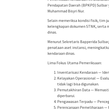
Pendapatan Daerah (BPKPD) Sulbar y
Muhammad Bisyri Nur.
Selain memeriksa kondisi fisik, ti
kelengkapan dokumen STNK, serta m
dinas.
Menurut Sekretaris Bapperida Sulbar
penataan aset instansi, meningkatk
kendaraan dinas.
Lima Fokus Utama Pemeriksaan:
Inventarisasi Kendaraan — Iden
Kelayakan Operasional — Evalua
tidak lagi bisa digunakan.
Pemutakhiran Data — Memastik
diperbarui.
Pengawasan Terpadu — Pencega
Perencanaan Pemeliharaan — Pe