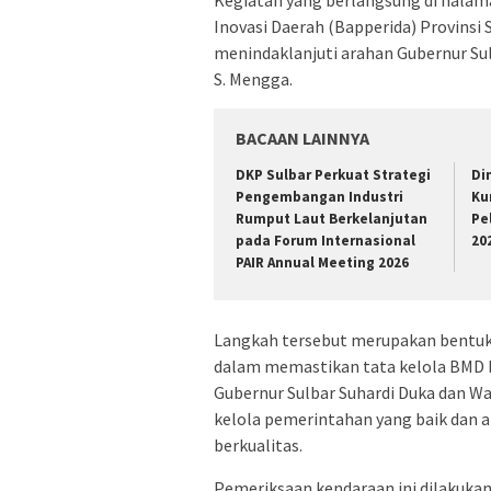
Inovasi Daerah (Bapperida) Provinsi 
menindaklanjuti arahan Gubernur Sul
S. Mengga.
BACAAN LAINNYA
DKP Sulbar Perkuat Strategi
Di
Pengembangan Industri
Ku
Rumput Laut Berkelanjutan
Pe
pada Forum Internasional
20
PAIR Annual Meeting 2026
Langkah tersebut merupakan bentuk
dalam memastikan tata kelola BMD ber
Gubernur Sulbar Suhardi Duka dan Wa
kelola pemerintahan yang baik dan 
berkualitas.
Pemeriksaan kendaraan ini dilakuka