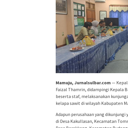
Mamuju, Jurnalsulbar.com
— Kepala
Faizal Thamrin, didampingi Kepala B
beserta staf, melaksanakan kunjun
kelapa sawit di wilayah Kabupaten M
Adapun perusahaan yang dikunjungi y
di Desa Kakullasan, Kecamatan Tomm
Desa Barakkang, Kecamatan Budong-Bu