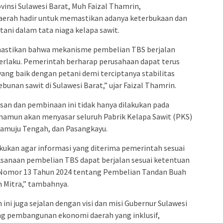
insi Sulawesi Barat, Muh Faizal Thamrin,
erah hadir untuk memastikan adanya keterbukaan dan
tani dalam tata niaga kelapa sawit.
emastikan bahwa mekanisme pembelian TBS berjalan
erlaku. Pemerintah berharap perusahaan dapat terus
ng baik dengan petani demi terciptanya stabilitas
bunan sawit di Sulawesi Barat,” ujar Faizal Thamrin.
n dan pembinaan ini tidak hanya dilakukan pada
, namun akan menyasar seluruh Pabrik Kelapa Sawit (PKS)
Mamuju Tengah, dan Pasangkayu.
kukan agar informasi yang diterima pemerintah sesuai
ksanaan pembelian TBS dapat berjalan sesuai ketentuan
 Nomor 13 Tahun 2024 tentang Pembelian Tandan Buah
n Mitra,” tambahnya.
ni juga sejalan dengan visi dan misi Gubernur Sulawesi
ng pembangunan ekonomi daerah yang inklusif,