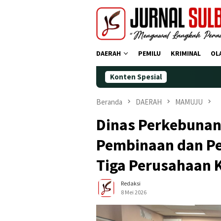
Loncat
ke
konten
DAERAH
PEMILU
KRIMINAL
OL
Konten Spesial
Demokrat 
Beranda
DAERAH
MAMUJU
Dinas Perkebunan
Pembinaan dan Pe
Tiga Perusahaan 
Redaksi
8 Mei 2026