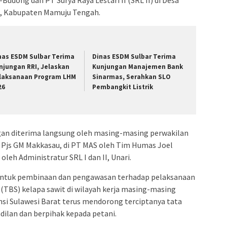
, Kabupaten Mamuju Tengah.
nas ESDM Sulbar Terima
Dinas ESDM Sulbar Terima
njungan RRI, Jelaskan
Kunjungan Manajemen Bank
laksanaan Program LHM
Sinarmas, Serahkan SLO
26
Pembangkit Listrik
an diterima langsung oleh masing-masing perwakilan
h Pjs GM Makkasau, di PT MAS oleh Tim Humas Joel
 oleh Administratur SRL I dan II, Unari.
bentuk pembinaan dan pengawasan terhadap pelaksanaan
(TBS) kelapa sawit di wilayah kerja masing-masing
si Sulawesi Barat terus mendorong terciptanya tata
dilan dan berpihak kepada petani.