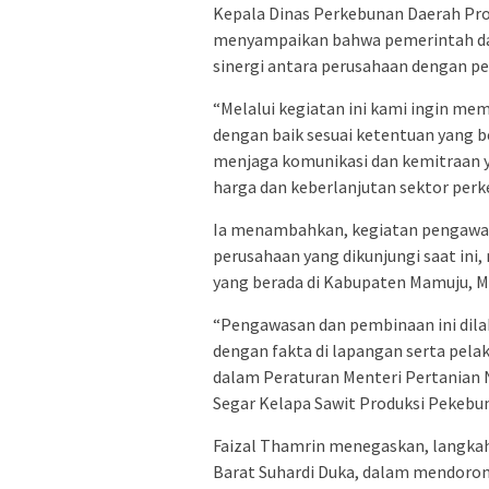
Kepala Dinas Perkebunan Daerah Prov
menyampaikan bahwa pemerintah da
sinergi antara perusahaan dengan pe
“Melalui kegiatan ini kami ingin m
dengan baik sesuai ketentuan yang b
menjaga komunikasi dan kemitraan ya
harga dan keberlanjutan sektor perke
Ia menambahkan, kegiatan pengawasa
perusahaan yang dikunjungi saat ini
yang berada di Kabupaten Mamuju, 
“Pengawasan dan pembinaan ini dila
dengan fakta di lapangan serta pela
dalam Peraturan Menteri Pertanian
Segar Kelapa Sawit Produksi Pekebu
Faizal Thamrin menegaskan, langkah i
Barat Suhardi Duka, dalam mendoro