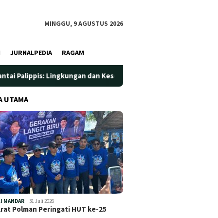
MINGGU, 9 AGUSTUS 2026
I
JURNALPEDIA
RAGAM
s: Lingkungan dan Kesehatan Jadi Prioritas
Jadi Wadah Si
A UTAMA
I MANDAR
31 Juli 2026
at Polman Peringati HUT ke-25
…