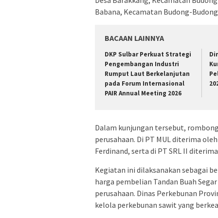
Babana, Kecamatan Budong-Budong
BACAAN LAINNYA
DKP Sulbar Perkuat Strategi
Di
Pengembangan Industri
Ku
Rumput Laut Berkelanjutan
Pe
pada Forum Internasional
20
PAIR Annual Meeting 2026
Dalam kunjungan tersebut, rombong
perusahaan. Di PT MUL diterima ole
Ferdinand, serta di PT SRL II diterima
Kegiatan ini dilaksanakan sebagai 
harga pembelian Tandan Buah Segar 
perusahaan. Dinas Perkebunan Provin
kelola perkebunan sawit yang berkea