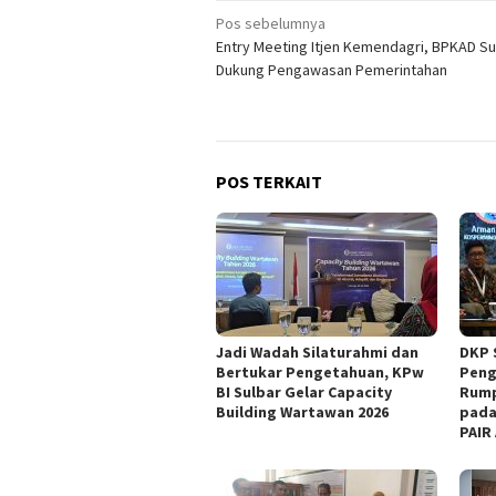
Navigasi
Pos sebelumnya
Entry Meeting Itjen Kemendagri, BPKAD Su
pos
Dukung Pengawasan Pemerintahan
POS TERKAIT
Jadi Wadah Silaturahmi dan
DKP 
Bertukar Pengetahuan, KPw
Peng
BI Sulbar Gelar Capacity
Rump
Building Wartawan 2026
pada
PAIR