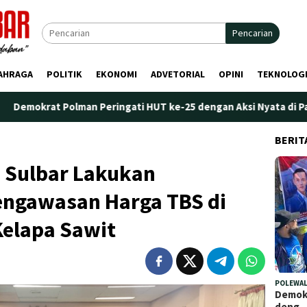
Pencarian
AHRAGA
POLITIK
EKONOMI
ADVETORIAL
OPINI
TEKNOLOG
Polman Peringati HUT ke-25 dengan Aksi Nyata di Pantai Palippi
BERIT
 Sulbar Lakukan
ngawasan Harga TBS di
Kelapa Sawit
POLEWAL
Demokr
deng