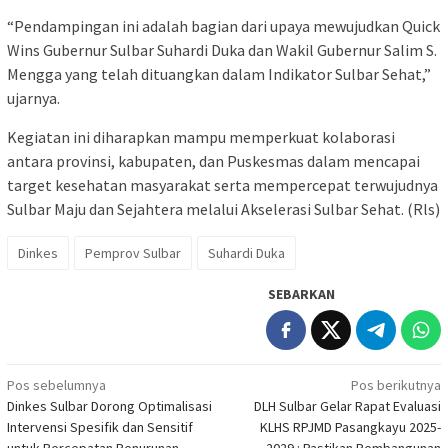
“Pendampingan ini adalah bagian dari upaya mewujudkan Quick
Wins Gubernur Sulbar Suhardi Duka dan Wakil Gubernur Salim S.
Mengga yang telah dituangkan dalam Indikator Sulbar Sehat,”
ujarnya.
Kegiatan ini diharapkan mampu memperkuat kolaborasi
antara provinsi, kabupaten, dan Puskesmas dalam mencapai
target kesehatan masyarakat serta mempercepat terwujudnya
Sulbar Maju dan Sejahtera melalui Akselerasi Sulbar Sehat. (Rls)
Dinkes
Pemprov Sulbar
Suhardi Duka
SEBARKAN
Navigasi
Pos sebelumnya
Pos berikutnya
Dinkes Sulbar Dorong Optimalisasi
DLH Sulbar Gelar Rapat Evaluasi
pos
Intervensi Spesifik dan Sensitif
KLHS RPJMD Pasangkayu 2025-