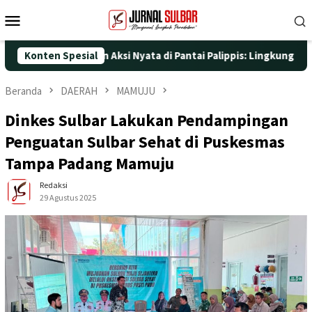
Loncat
Menu
ke
Mobile
konten
e-25 dengan Aksi Nyata di Pantai Palippis: Lingkungan dan Keseh
Konten Spesial
Beranda
DAERAH
MAMUJU
Dinkes Sulbar Lakukan Pendampingan
Penguatan Sulbar Sehat di Puskesmas
Tampa Padang Mamuju
Redaksi
29 Agustus 2025