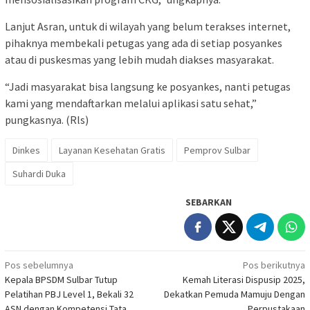
Lanjut Asran, untuk di wilayah yang belum terakses internet,
pihaknya membekali petugas yang ada di setiap posyankes
atau di puskesmas yang lebih mudah diakses masyarakat.
“Jadi masyarakat bisa langsung ke posyankes, nanti petugas
kami yang mendaftarkan melalui aplikasi satu sehat,”
pungkasnya. (Rls)
Dinkes
Layanan Kesehatan Gratis
Pemprov Sulbar
Suhardi Duka
SEBARKAN
Navigasi
Pos sebelumnya
Pos berikutnya
Kepala BPSDM Sulbar Tutup
Kemah Literasi Dispusip 2025,
pos
Pelatihan PBJ Level 1, Bekali 32
Dekatkan Pemuda Mamuju Dengan
ASN dengan Kompetensi Tata
Perpustakaan