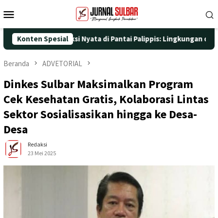
Loncat
Menu
ke
Mobile
konten
 dengan Aksi Nyata di Pantai Palippis: Lingkungan dan Kesehatan
Konten Spesial
Beranda
ADVETORIAL
Dinkes Sulbar Maksimalkan Program
Cek Kesehatan Gratis, Kolaborasi Lintas
Sektor Sosialisasikan hingga ke Desa-
Desa
Redaksi
23 Mei 2025