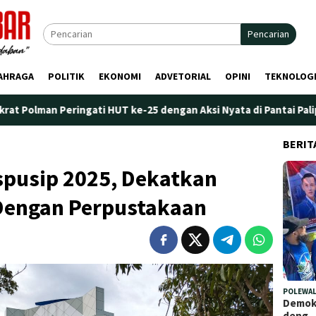
Pencarian
AHRAGA
POLITIK
EKONOMI
ADVETORIAL
OPINI
TEKNOLOG
i HUT ke-25 dengan Aksi Nyata di Pantai Palippis: Lingkungan da
BERIT
spusip 2025, Dekatkan
engan Perpustakaan
POLEWAL
Demokr
deng