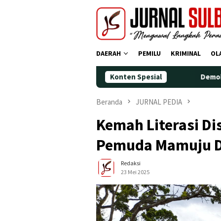
Loncat
ke
konten
DAERAH
PEMILU
KRIMINAL
OL
Konten Spesial
Demokrat Polman Peringat
Beranda
JURNAL PEDIA
Kemah Literasi Di
Pemuda Mamuju D
Redaksi
23 Mei 2025