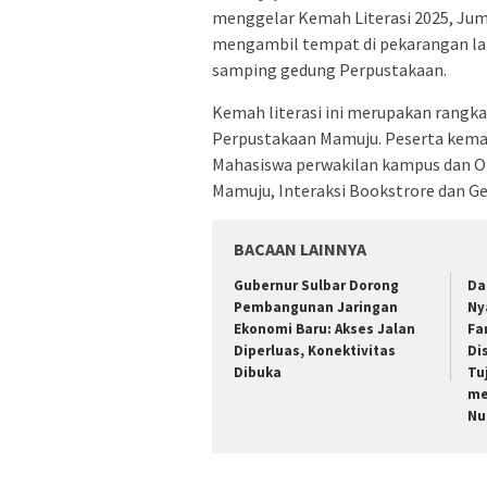
menggelar Kemah Literasi 2025, Juma
mengambil tempat di pekarangan lan
samping gedung Perpustakaan.
Kemah literasi ini merupakan rangk
Perpustakaan Mamuju. Peserta kemah 
Mahasiswa perwakilan kampus dan OK
Mamuju, Interaksi Bookstrore dan Ge
BACAAN LAINNYA
Gubernur Sulbar Dorong
Da
Pembangunan Jaringan
Ny
Ekonomi Baru: Akses Jalan
Fa
Diperluas, Konektivitas
Di
Dibuka
Tu
me
Nu