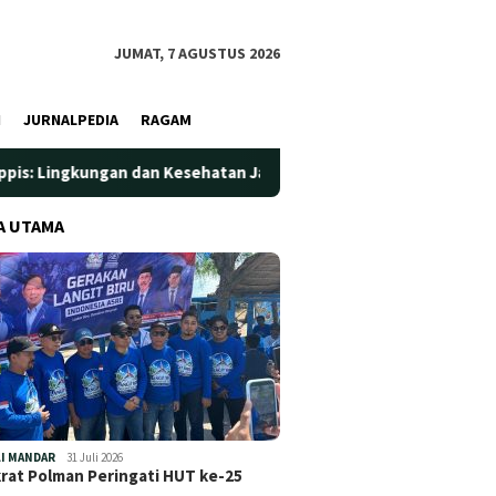
JUMAT, 7 AGUSTUS 2026
I
JURNALPEDIA
RAGAM
n Kesehatan Jadi Prioritas
Jadi Wadah Silaturahmi dan 
A UTAMA
I MANDAR
31 Juli 2026
at Polman Peringati HUT ke-25
…