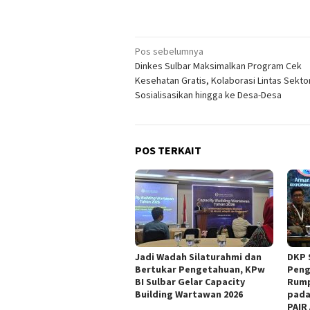
Navigasi
Pos sebelumnya
Dinkes Sulbar Maksimalkan Program Cek
pos
Kesehatan Gratis, Kolaborasi Lintas Sekto
Sosialisasikan hingga ke Desa-Desa
POS TERKAIT
Jadi Wadah Silaturahmi dan
DKP 
Bertukar Pengetahuan, KPw
Peng
BI Sulbar Gelar Capacity
Rump
Building Wartawan 2026
pada
PAIR