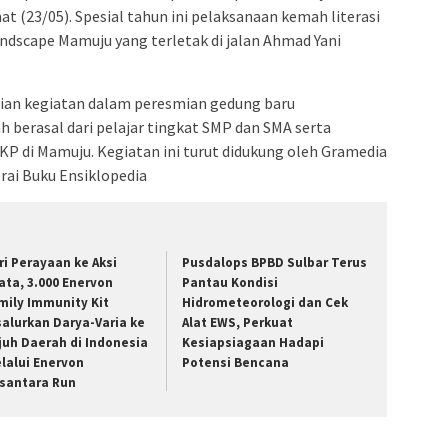
t (23/05). Spesial tahun ini pelaksanaan kemah literasi
dscape Mamuju yang terletak di jalan Ahmad Yani
aian kegiatan dalam peresmian gedung baru
berasal dari pelajar tingkat SMP dan SMA serta
P di Mamuju. Kegiatan ini turut didukung oleh Gramedia
rai Buku Ensiklopedia
ri Perayaan ke Aksi
Pusdalops BPBD Sulbar Terus
ata, 3.000 Enervon
Pantau Kondisi
mily Immunity Kit
Hidrometeorologi dan Cek
salurkan Darya-Varia ke
Alat EWS, Perkuat
juh Daerah di Indonesia
Kesiapsiagaan Hadapi
lalui Enervon
Potensi Bencana
santara Run