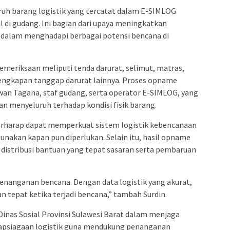
uh barang logistik yang tercatat dalam E-SIMLOG
il di gudang. Ini bagian dari upaya meningkatkan
ik dalam menghadapi berbagai potensi bencana di
meriksaan meliputi tenda darurat, selimut, matras,
lengkapan tanggap darurat lainnya. Proses opname
awan Tagana, staf gudang, serta operator E-SIMLOG, yang
menyeluruh terhadap kondisi fisik barang.
 berharap dapat memperkuat sistem logistik kebencanaan
igunakan kapan pun diperlukan. Selain itu, hasil opname
 distribusi bantuan yang tepat sasaran serta pembaruan
enanganan bencana. Dengan data logistik yang akurat,
n tepat ketika terjadi bencana,” tambah Surdin.
nas Sosial Provinsi Sulawesi Barat dalam menjaga
siapsiagaan logistik guna mendukung penanganan