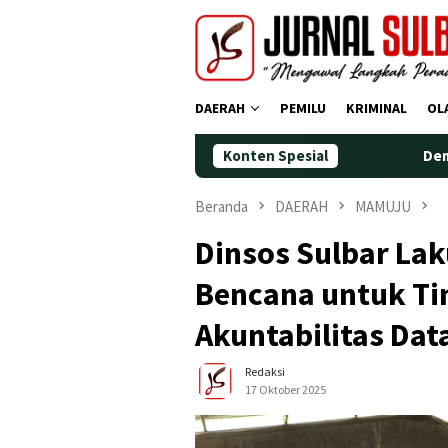
Loncat
ke
konten
DAERAH
PEMILU
KRIMINAL
OL
Konten Spesial
Demokrat Polman Pe
Beranda
DAERAH
MAMUJU
Dinsos Sulbar Lak
Bencana untuk Ti
Akuntabilitas Dat
Redaksi
17 Oktober 2025