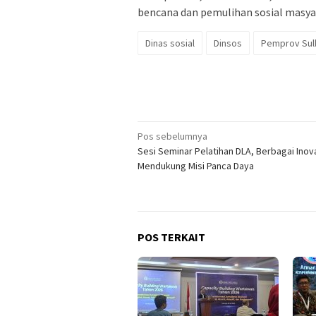
bencana dan pemulihan sosial masyar
Dinas sosial
Dinsos
Pemprov Sul
Navigasi
Pos sebelumnya
Sesi Seminar Pelatihan DLA, Berbagai Inova
pos
Mendukung Misi Panca Daya
POS TERKAIT