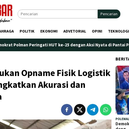
Pencarian
AHRAGA
POLITIK
EKONOMI
ADVETORIAL
OPINI
TEKNOLOG
ringati HUT ke-25 dengan Aksi Nyata di Pantai Palippis: Lingkun
BERIT
ukan Opname Fisik Logistik
ngkatkan Akurasi dan
a
POLEWAL
Demokr
deng