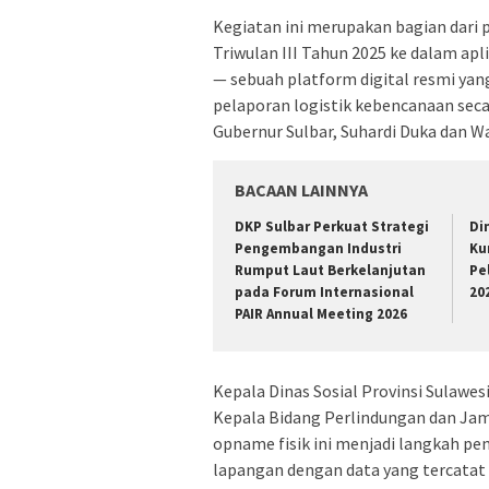
Kegiatan ini merupakan bagian dari 
Triwulan III Tahun 2025 ke dalam ap
— sebuah platform digital resmi ya
pelaporan logistik kebencanaan secar
Gubernur Sulbar, Suhardi Duka dan W
BACAAN LAINNYA
DKP Sulbar Perkuat Strategi
Di
Pengembangan Industri
Ku
Rumput Laut Berkelanjutan
Pe
pada Forum Internasional
20
PAIR Annual Meeting 2026
Kepala Dinas Sosial Provinsi Sulawesi
Kepala Bidang Perlindungan dan Jami
opname fisik ini menjadi langkah pe
lapangan dengan data yang tercatat