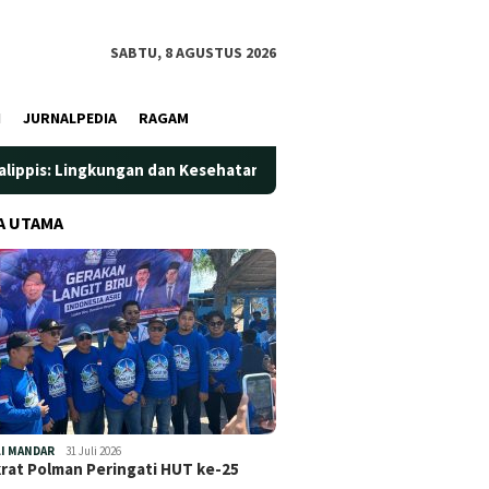
SABTU, 8 AGUSTUS 2026
I
JURNALPEDIA
RAGAM
gan dan Kesehatan Jadi Prioritas
Jadi Wadah Silaturahmi
A UTAMA
I MANDAR
31 Juli 2026
at Polman Peringati HUT ke-25
…