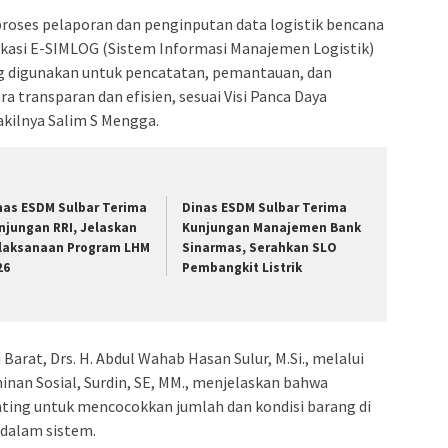
proses pelaporan dan penginputan data logistik bencana
likasi E-SIMLOG (Sistem Informasi Manajemen Logistik)
ng digunakan untuk pencatatan, pemantauan, dan
a transparan dan efisien, sesuai Visi Panca Daya
akilnya Salim S Mengga.
nas ESDM Sulbar Terima
Dinas ESDM Sulbar Terima
njungan RRI, Jelaskan
Kunjungan Manajemen Bank
laksanaan Program LHM
Sinarmas, Serahkan SLO
26
Pembangkit Listrik
 Barat, Drs. H. Abdul Wahab Hasan Sulur, M.Si., melalui
nan Sosial, Surdin, SE, MM., menjelaskan bahwa
nting untuk mencocokkan jumlah dan kondisi barang di
 dalam sistem.