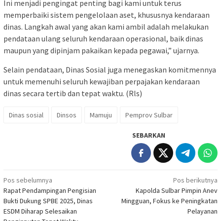
Ini menjadi pengingat penting bagi kami untuk terus
memperbaiki sistem pengelolaan aset, khususnya kendaraan
dinas. Langkah awal yang akan kami ambil adalah melakukan
pendataan ulang seluruh kendaraan operasional, baik dinas
maupun yang dipinjam pakaikan kepada pegawai,” ujarnya.
Selain pendataan, Dinas Sosial juga menegaskan komitmennya
untuk memenuhi seluruh kewajiban perpajakan kendaraan
dinas secara tertib dan tepat waktu. (Rls)
Dinas sosial
Dinsos
Mamuju
Pemprov Sulbar
SEBARKAN
Navigasi
Pos sebelumnya
Pos berikutnya
Rapat Pendampingan Pengisian
Kapolda Sulbar Pimpin Anev
pos
Bukti Dukung SPBE 2025, Dinas
Mingguan, Fokus ke Peningkatan
ESDM Diharap Selesaikan
Pelayanan