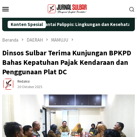
Loncat
Menu
ke
Mobile
konten
 Nyata di Pantai Palippis: Lingkungan dan Kesehatan Jadi Priori
Konten Spesial
Beranda
DAERAH
MAMUJU
Dinsos Sulbar Terima Kunjungan BPKPD
Bahas Kepatuhan Pajak Kendaraan dan
Penggunaan Plat DC
Redaksi
20 Oktober 2025