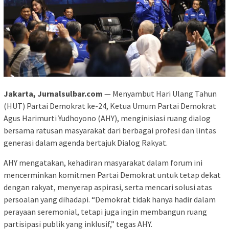
Jakarta, Jurnalsulbar.com
— Menyambut Hari Ulang Tahun
(HUT) Partai Demokrat ke-24, Ketua Umum Partai Demokrat
Agus Harimurti Yudhoyono (AHY), menginisiasi ruang dialog
bersama ratusan masyarakat dari berbagai profesi dan lintas
generasi dalam agenda bertajuk Dialog Rakyat.
AHY mengatakan, kehadiran masyarakat dalam forum ini
mencerminkan komitmen Partai Demokrat untuk tetap dekat
dengan rakyat, menyerap aspirasi, serta mencari solusi atas
persoalan yang dihadapi. “Demokrat tidak hanya hadir dalam
perayaan seremonial, tetapi juga ingin membangun ruang
partisipasi publik yang inklusif,” tegas AHY.