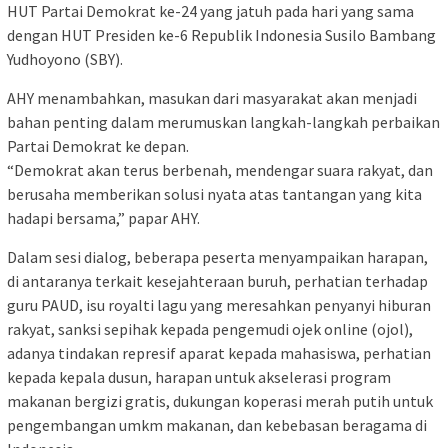
HUT Partai Demokrat ke-24 yang jatuh pada hari yang sama
dengan HUT Presiden ke-6 Republik Indonesia Susilo Bambang
Yudhoyono (SBY).
AHY menambahkan, masukan dari masyarakat akan menjadi
bahan penting dalam merumuskan langkah-langkah perbaikan
Partai Demokrat ke depan.
“Demokrat akan terus berbenah, mendengar suara rakyat, dan
berusaha memberikan solusi nyata atas tantangan yang kita
hadapi bersama,” papar AHY.
Dalam sesi dialog, beberapa peserta menyampaikan harapan,
di antaranya terkait kesejahteraan buruh, perhatian terhadap
guru PAUD, isu royalti lagu yang meresahkan penyanyi hiburan
rakyat, sanksi sepihak kepada pengemudi ojek online (ojol),
adanya tindakan represif aparat kepada mahasiswa, perhatian
kepada kepala dusun, harapan untuk akselerasi program
makanan bergizi gratis, dukungan koperasi merah putih untuk
pengembangan umkm makanan, dan kebebasan beragama di