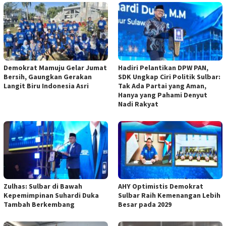
Demokrat Mamuju Gelar Jumat
Hadiri Pelantikan DPW PAN,
Bersih, Gaungkan Gerakan
SDK Ungkap Ciri Politik Sulbar:
Langit Biru Indonesia Asri
Tak Ada Partai yang Aman,
Hanya yang Pahami Denyut
Nadi Rakyat
Zulhas: Sulbar di Bawah
AHY Optimistis Demokrat
Kepemimpinan Suhardi Duka
Sulbar Raih Kemenangan Lebih
Tambah Berkembang
Besar pada 2029