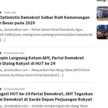
Redaksi
K
24 Mei 2026
Optimistis Demokrat Sulbar Raih Kemenangan
h Besar pada 2029
u, Jurnalsulbar.com — Ketua Umum Partai Demokrat, Agus
urti Yudhoyono, menegaskan pentingnya konsolidasi menyeluruh
 […]
Redaksi
K
10 September 2025
mpin Langsung Ketum AHY, Partai Demokrat
r Dialog Rakyat di HUT ke 24
a, Jurnalsulbar.com — Menyambut Hari Ulang Tahun (HUT) Partai
rat ke-24, Ketua Umum Partai Demokrat […]
Redaksi
K
10 September 2025
ngati HUT ke-24 Partai Demokrat, AHY Tegaskan
ai Demokrat di Garda Depan Perjuangan Rakyat
a, Jurnalsulbar.com — Setelah memperingati Hari Ulang Tahun