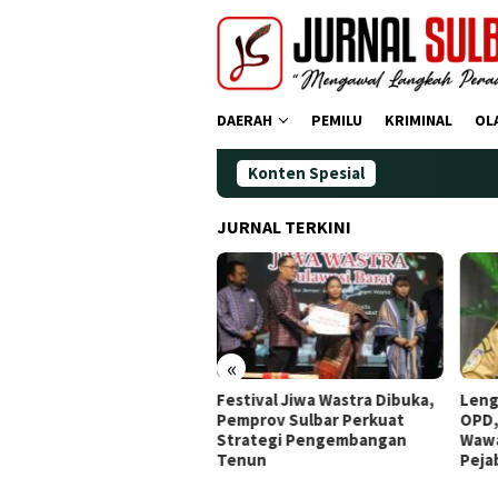
Loncat
ke
konten
DAERAH
PEMILU
KRIMINAL
OL
Konten Spesial
JURNAL TERKINI
«
tival Jiwa Wastra Dibuka,
Lengkapi Struktur Pimpinan
Awal
prov Sulbar Perkuat
OPD, Gubernur Sulbar
Doa,
rategi Pengembangan
Wawancara Job Fit 16
Ting
nun
Pejabat JPT Pratama