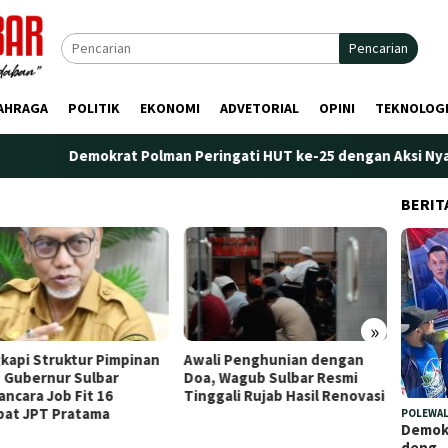
Pencarian
AHRAGA
POLITIK
EKONOMI
ADVETORIAL
OPINI
TEKNOLOG
Demokrat Polman Peringati HUT ke-25 dengan Aksi Nyata di Pa
BERIT
»
i Penghunian dengan
Plt. Kepala Bapperida Sulbar
Perdan
 Wagub Sulbar Resmi
Tekankan Sinergi
Marano
gali Rujab Hasil Renovasi
Perencanaan dan Penguatan
Penge
Kelembagaan Ormas
POLEWAL
Demokr
deng