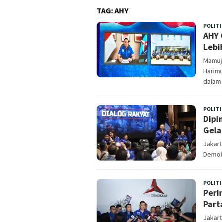
TAG:
AHY
POLITI
AHY 
Lebi
Mamuj
Harim
dalam
POLITI
Dipi
Gela
Jakart
Demok
POLITI
Peri
Part
Jakart