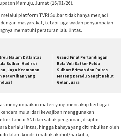
bupaten Mamuju, Jumat (16/01/26).
g melalui platform TVRI Sulbar tidak hanya menjadi
 dengan masyarakat, tetapi juga wadah penyampaian
ngnya mematuhi peraturan lalu lintas.
troli Malam Ditlantas
Grand Final Pertandingan
lda Sulbar: Hadir di
Bola Voli Satker Polda
lan, Jaga Keamanan
Sulbar: Brimob dan Polres
n Ketertiban yang
Mateng Beradu Sengit Rebut
ndusif
Gelar Juara
tas menyampaikan materi yang mencakup berbagai
rkendara mulai dari kewajiban menggunakan
elm standar SNI dan sabuk pengaman, disiplin
a berlalu lintas, hingga bahaya yang ditimbulkan oleh
udi dalam kondisi mabuk akohol/narkoba,