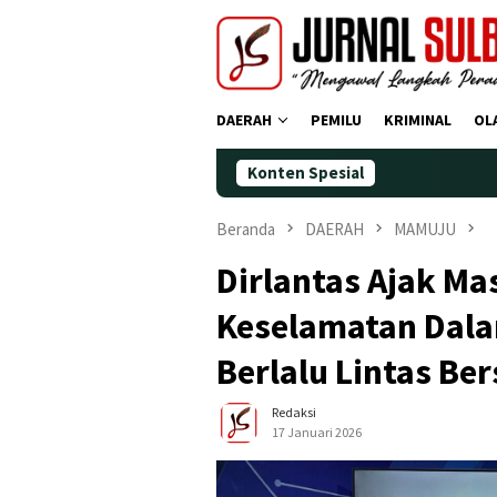
Loncat
ke
konten
DAERAH
PEMILU
KRIMINAL
OL
Konten Spesial
Demokrat Polm
Beranda
DAERAH
MAMUJU
Dirlantas Ajak M
Keselamatan Dala
Berlalu Lintas Be
Redaksi
17 Januari 2026