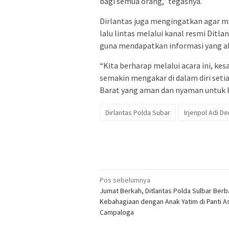
bagi semua orang,” tegasnya.
Dirlantas juga mengingatkan agar m
lalu lintas melalui kanal resmi Ditla
guna mendapatkan informasi yang ak
“Kita berharap melalui acara ini, ke
semakin mengakar di dalam diri seti
Barat yang aman dan nyaman untuk b
Dirlantas Polda Subar
Irjenpol Adi D
Navigasi
Pos sebelumnya
Jumat Berkah, Ditlantas Polda Sulbar Berb
pos
Kebahagiaan dengan Anak Yatim di Panti A
Campaloga