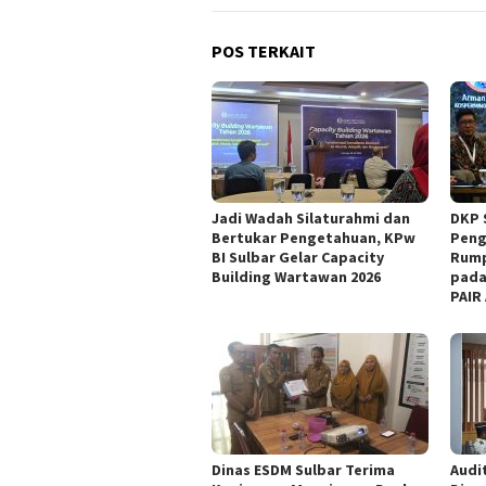
POS TERKAIT
Jadi Wadah Silaturahmi dan
DKP 
Bertukar Pengetahuan, KPw
Peng
BI Sulbar Gelar Capacity
Rump
Building Wartawan 2026
pada
PAIR
Dinas ESDM Sulbar Terima
Audit