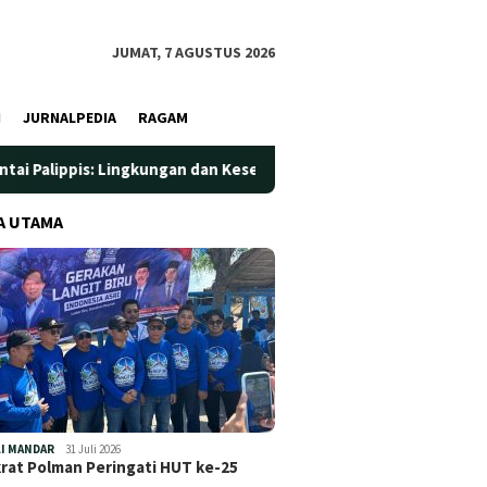
JUMAT, 7 AGUSTUS 2026
I
JURNALPEDIA
RAGAM
ingkungan dan Kesehatan Jadi Prioritas
Jadi Wadah Silat
A UTAMA
I MANDAR
31 Juli 2026
at Polman Peringati HUT ke-25
…