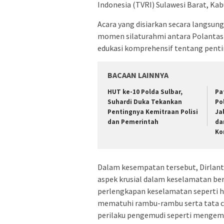
Indonesia (TVRI) Sulawesi Barat, Ka
Acara yang disiarkan secara langsun
momen silaturahmi antara Polantas
edukasi komprehensif tentang penti
BACAAN LAINNYA
HUT ke-10 Polda Sulbar,
Pa
Suhardi Duka Tekankan
Po
Pentingnya Kemitraan Polisi
Ja
dan Pemerintah
da
Ko
Dalam kesempatan tersebut, Dirlan
aspek krusial dalam keselamatan be
perlengkapan keselamatan seperti h
mematuhi rambu-rambu serta tata car
perilaku pengemudi seperti mengem