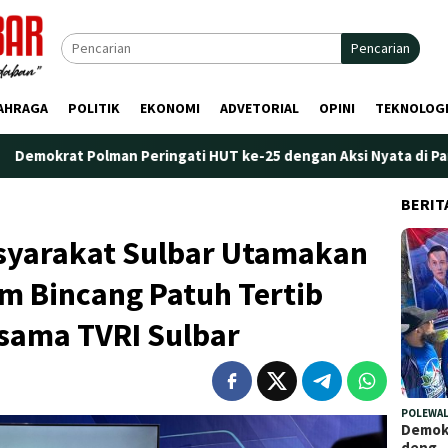
Pencarian
AHRAGA
POLITIK
EKONOMI
ADVETORIAL
OPINI
TEKNOLOG
an Peringati HUT ke-25 dengan Aksi Nyata di Pantai Palippis: L
BERIT
asyarakat Sulbar Utamakan
m Bincang Patuh Tertib
rsama TVRI Sulbar
POLEWAL
Demokr
deng