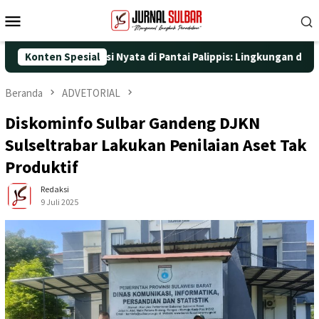
Loncat
Menu
ke
Mobile
konten
dengan Aksi Nyata di Pantai Palippis: Lingkungan dan Kesehatan
Konten Spesial
Beranda
ADVETORIAL
Diskominfo Sulbar Gandeng DJKN
Sulseltrabar Lakukan Penilaian Aset Tak
Produktif
Redaksi
9 Juli 2025