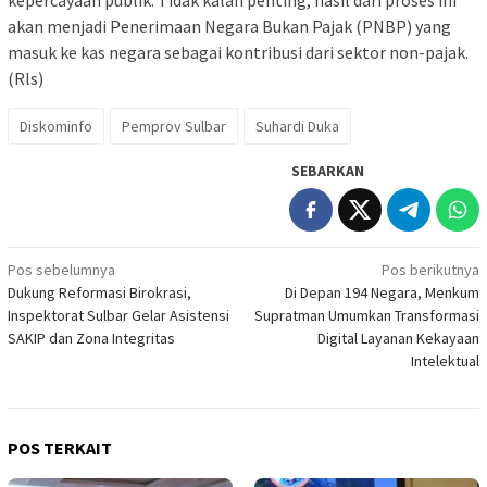
kepercayaan publik. Tidak kalah penting, hasil dari proses ini
akan menjadi Penerimaan Negara Bukan Pajak (PNBP) yang
masuk ke kas negara sebagai kontribusi dari sektor non-pajak.
(Rls)
Diskominfo
Pemprov Sulbar
Suhardi Duka
SEBARKAN
Navigasi
Pos sebelumnya
Pos berikutnya
Dukung Reformasi Birokrasi,
Di Depan 194 Negara, Menkum
pos
Inspektorat Sulbar Gelar Asistensi
Supratman Umumkan Transformasi
SAKIP dan Zona Integritas
Digital Layanan Kekayaan
Intelektual
POS TERKAIT