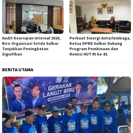
Audit Kearsipan Internal 2026,
Perkuat Sinergi Antarlembaga,
Biro Organisasi Setda Sulbar
Ketua DPRD Sulbar Dukung
Tunjukkan Peningkatan
Program Pembinaan dan
Signifikan
Remisi HUT RI ke-81
BERITA UTAMA