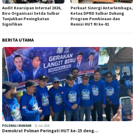
Audit Kearsipan Internal 2026,
Perkuat Sinergi Antarlembaga,
Biro Organisasi Setda Sulbar
Ketua DPRD Sulbar Dukung
Tunjukkan Peningkatan
Program Pembinaan dan
Signifikan
Remisi HUT RI ke-81
BERITA UTAMA
POLEWALI MANDAR
31 Juli 2026
Demokrat Polman Peringati HUT ke-25 deng…