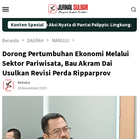
Loncat
Menu
ke
Mobile
konten
ke-25 dengan Aksi Nyata di Pantai Palippis: Lingkungan dan Kese
Konten Spesial
Beranda
DAERAH
MAMUJU
Dorong Pertumbuhan Ekonomi Melalui
Sektor Pariwisata, Bau Akram Dai
Usulkan Revisi Perda Ripparprov
Redaksi
26 November 2025