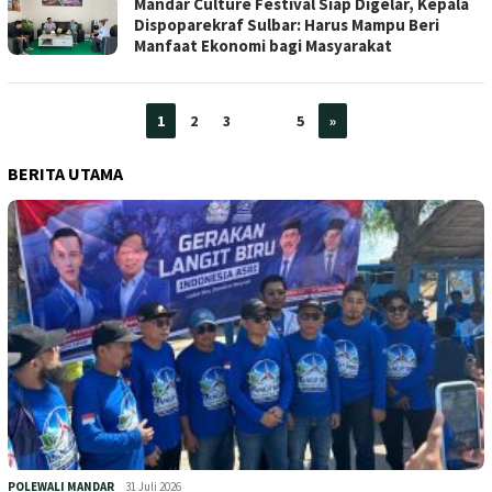
Mandar Culture Festival Siap Digelar, Kepala
Dispoparekraf Sulbar: Harus Mampu Beri
Manfaat Ekonomi bagi Masyarakat
1
2
3
…
5
»
BERITA UTAMA
POLEWALI MANDAR
31 Juli 2026