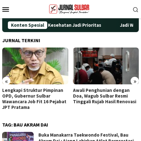
Loncat
Menu
ke
Mobile
konten
: Lingkungan dan Kesehatan Jadi Prioritas
Konten Spesial
Jadi Wadah Sil
JURNAL TERKINI
«
»
Lengkapi Struktur Pimpinan
Awali Penghunian dengan
OPD, Gubernur Sulbar
Doa, Wagub Sulbar Resmi
Wawancara Job Fit 16 Pejabat
Tinggali Rujab Hasil Renovasi
JPT Pratama
TAG:
BAU AKRAM DAI
Buka Manakarra Taekwondo Festival, Bau
Akram Dai : Ajang Lahirkan Atlet Berprestasi