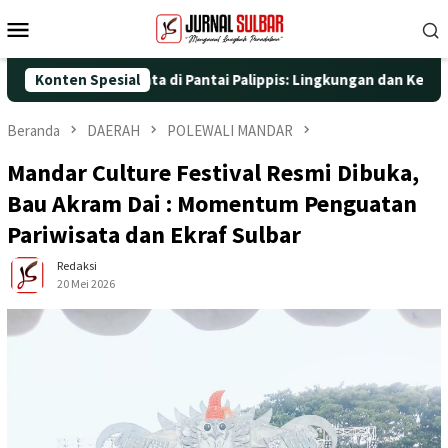
Loncat
Menu
ke
Mobile
konten
 Aksi Nyata di Pantai Palippis: Lingkungan dan Kesehatan Jadi P
Konten Spesial
Beranda
DAERAH
POLEWALI MANDAR
Mandar Culture Festival Resmi Dibuka,
Bau Akram Dai : Momentum Penguatan
Pariwisata dan Ekraf Sulbar
Redaksi
20 Mei 2026