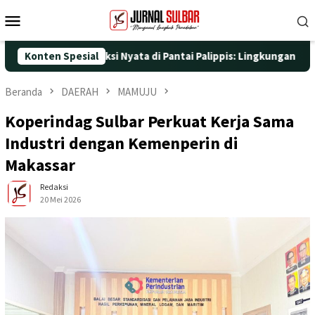
Loncat
Menu
ke
Mobile
konten
 dengan Aksi Nyata di Pantai Palippis: Lingkungan dan Kesehatan
Konten Spesial
Beranda
DAERAH
MAMUJU
Koperindag Sulbar Perkuat Kerja Sama
Industri dengan Kemenperin di
Makassar
Redaksi
20 Mei 2026