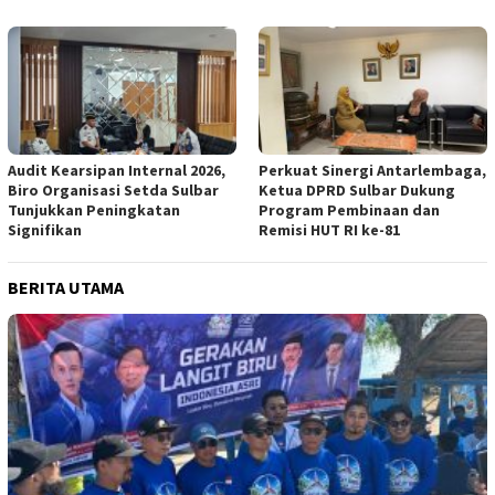
Audit Kearsipan Internal 2026,
Perkuat Sinergi Antarlembaga,
Biro Organisasi Setda Sulbar
Ketua DPRD Sulbar Dukung
Tunjukkan Peningkatan
Program Pembinaan dan
Signifikan
Remisi HUT RI ke-81
BERITA UTAMA