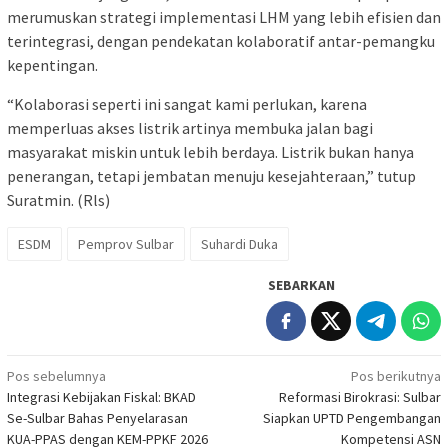
merumuskan strategi implementasi LHM yang lebih efisien dan
terintegrasi, dengan pendekatan kolaboratif antar-pemangku
kepentingan.
“Kolaborasi seperti ini sangat kami perlukan, karena
memperluas akses listrik artinya membuka jalan bagi
masyarakat miskin untuk lebih berdaya. Listrik bukan hanya
penerangan, tetapi jembatan menuju kesejahteraan,” tutup
Suratmin. (Rls)
ESDM
Pemprov Sulbar
Suhardi Duka
SEBARKAN
Navigasi
Pos sebelumnya
Pos berikutnya
Integrasi Kebijakan Fiskal: BKAD
Reformasi Birokrasi: Sulbar
pos
Se-Sulbar Bahas Penyelarasan
Siapkan UPTD Pengembangan
KUA-PPAS dengan KEM-PPKF 2026
Kompetensi ASN