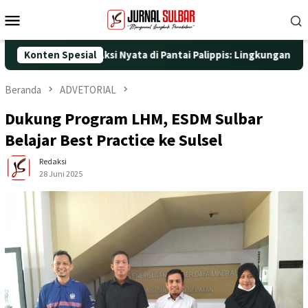
Loncat
Menu
ke
Mobile
konten
5 dengan Aksi Nyata di Pantai Palippis: Lingkungan dan Kesehata
Konten Spesial
Beranda
ADVETORIAL
Dukung Program LHM, ESDM Sulbar
Belajar Best Practice ke Sulsel
Redaksi
28 Juni 2025