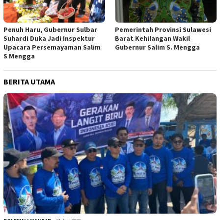
Penuh Haru, Gubernur Sulbar
Pemerintah Provinsi Sulawesi
Suhardi Duka Jadi Inspektur
Barat Kehilangan Wakil
Upacara Persemayaman Salim
Gubernur Salim S. Mengga
S Mengga
BERITA UTAMA