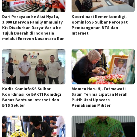
Dari Perayaan ke Aksi Nyata,
Koordinasi Kemenkomdigi,
3.000 Enervon Family Immunity
KominfoSS Sulbar Percepat
Kit Disalurkan Darya-Varia ke
Pembangunan BTS dan
Tujuh Daerah di Indonesia
Internet
melalui Enervon Nusantara Run
Kadis KominfoSS Sulbar
Momen Haru Hj. Fatmawati
Koordinasi ke BAKTI Komdigi
Salim Terima Lipatan Merah
Bahas Bantuan Internet dan
Putih Usai Upacara
BTS Seluler
Pemakaman Militer