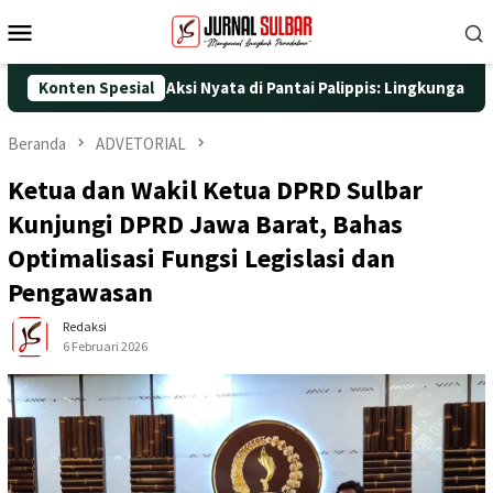
Loncat
Menu
ke
Mobile
konten
-25 dengan Aksi Nyata di Pantai Palippis: Lingkungan dan Keseha
Konten Spesial
Beranda
ADVETORIAL
Ketua dan Wakil Ketua DPRD Sulbar
Kunjungi DPRD Jawa Barat, Bahas
Optimalisasi Fungsi Legislasi dan
Pengawasan
Redaksi
6 Februari 2026