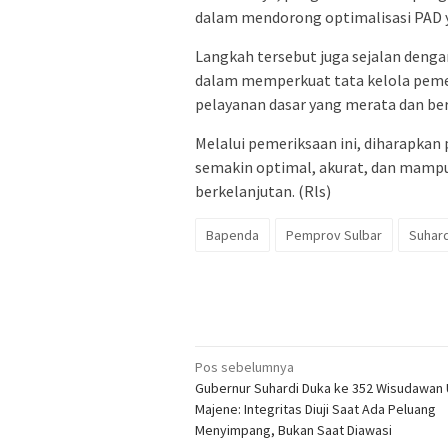
dalam mendorong optimalisasi PAD ya
Langkah tersebut juga sejalan dengan
dalam memperkuat tata kelola peme
pelayanan dasar yang merata dan ber
Melalui pemeriksaan ini, diharapkan
semakin optimal, akurat, dan mam
berkelanjutan. (Rls)
Bapenda
Pemprov Sulbar
Suhard
Navigasi
Pos sebelumnya
Gubernur Suhardi Duka ke 352 Wisudawan
pos
Majene: Integritas Diuji Saat Ada Peluang
Menyimpang, Bukan Saat Diawasi