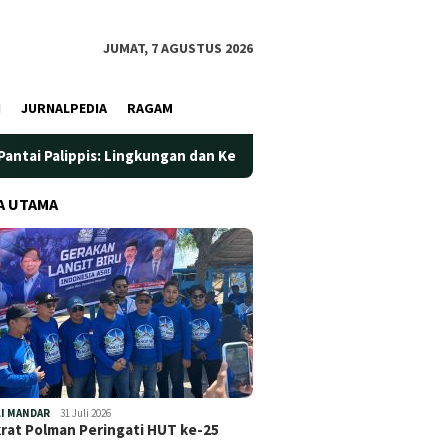
JUMAT, 7 AGUSTUS 2026
I
JURNALPEDIA
RAGAM
s: Lingkungan dan Kesehatan Jadi Prioritas
Jadi Wadah S
A UTAMA
I MANDAR
31 Juli 2026
at Polman Peringati HUT ke-25
…