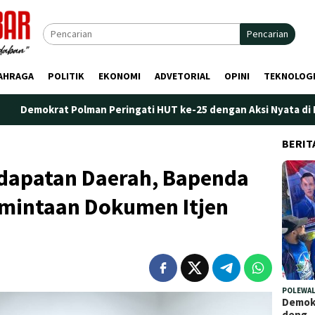
Pencarian
AHRAGA
POLITIK
EKONOMI
ADVETORIAL
OPINI
TEKNOLOG
 Polman Peringati HUT ke-25 dengan Aksi Nyata di Pantai Palippi
BERIT
ndapatan Daerah, Bapenda
rmintaan Dokumen Itjen
POLEWAL
Demokr
deng