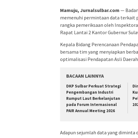
Mamuju, Jurnalsulbar.com
— Badan 
memenuhi permintaan data terkait 
rangka pemeriksaan oleh Inspektora
Rapat Lantai 2 Kantor Gubernur Sulaw
Kepala Bidang Perencanaan Pendapat
bersama tim yang menyiapkan berbag
optimalisasi Pendapatan Asli Daerah
BACAAN LAINNYA
DKP Sulbar Perkuat Strategi
Di
Pengembangan Industri
Ku
Rumput Laut Berkelanjutan
Pe
pada Forum Internasional
20
PAIR Annual Meeting 2026
Adapun sejumlah data yang diminta 