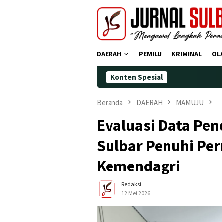
Loncat
ke
konten
DAERAH
PEMILU
KRIMINAL
OL
Konten Spesial
Demokrat
Beranda
DAERAH
MAMUJU
Evaluasi Data Pe
Sulbar Penuhi Pe
Kemendagri
Redaksi
12 Mei 2026