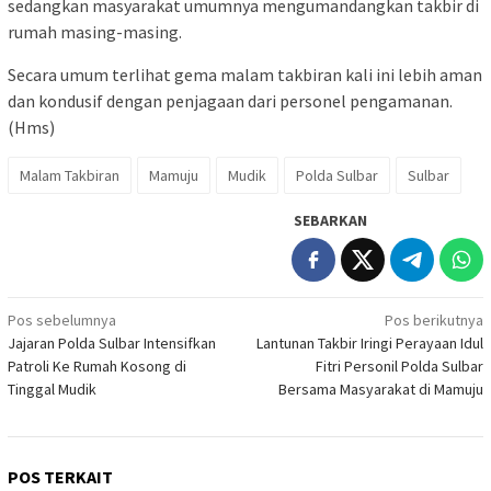
sedangkan masyarakat umumnya mengumandangkan takbir di
rumah masing-masing.
Secara umum terlihat gema malam takbiran kali ini lebih aman
dan kondusif dengan penjagaan dari personel pengamanan.
(Hms)
Malam Takbiran
Mamuju
Mudik
Polda Sulbar
Sulbar
SEBARKAN
Navigasi
Pos sebelumnya
Pos berikutnya
Jajaran Polda Sulbar Intensifkan
Lantunan Takbir Iringi Perayaan Idul
pos
Patroli Ke Rumah Kosong di
Fitri Personil Polda Sulbar
Tinggal Mudik
Bersama Masyarakat di Mamuju
POS TERKAIT