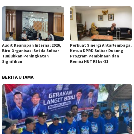
Audit Kearsipan Internal 2026,
Perkuat Sinergi Antarlembaga,
Biro Organisasi Setda Sulbar
Ketua DPRD Sulbar Dukung
Tunjukkan Peningkatan
Program Pembinaan dan
Signifikan
Remisi HUT RI ke-81
BERITA UTAMA