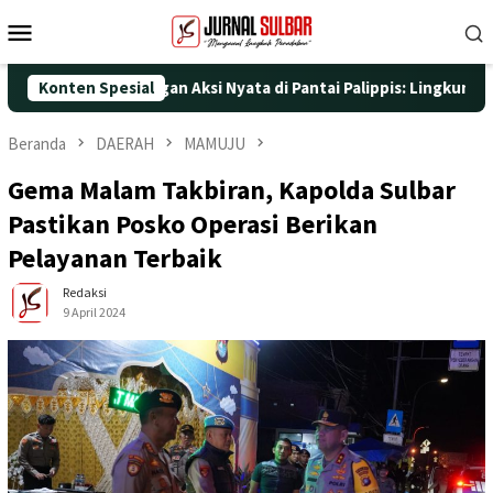
Loncat
Menu
ke
Mobile
konten
 ke-25 dengan Aksi Nyata di Pantai Palippis: Lingkungan dan Ke
Konten Spesial
Beranda
DAERAH
MAMUJU
Gema Malam Takbiran, Kapolda Sulbar
Pastikan Posko Operasi Berikan
Pelayanan Terbaik
Redaksi
9 April 2024