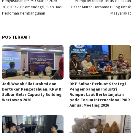
Penyusunan RPJMD Sulbar 2025-
Pemprov Sulbar Terus Galakkan
pos
2029 Diakui Kemendagri, Siap Jadi
Pasar Murah Bersama Bulog untuk
Pedoman Pembangunan
Masyarakat
POS TERKAIT
Jadi Wadah Silaturahmi dan
DKP Sulbar Perkuat Strategi
Bertukar Pengetahuan, KPw BI
Pengembangan Industri
Sulbar Gelar Capacity Building
Rumput Laut Berkelanjutan
Wartawan 2026
pada Forum Internasional PAIR
Annual Meeting 2026