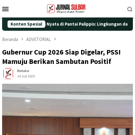
Loncat
Menu
ke
Mobile
konten
ngan Aksi Nyata di Pantai Palippis: Lingkungan dan Kesehatan Ja
Konten Spesial
Beranda
ADVETORIAL
Gubernur Cup 2026 Siap Digelar, PSSI
Mamuju Berikan Sambutan Positif
Redaksi
14 Juli 2025