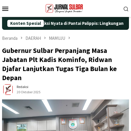
Loncat
Menu
ke
Mobile
konten
5 dengan Aksi Nyata di Pantai Palippis: Lingkungan dan Kesehat
Konten Spesial
Beranda
DAERAH
MAMUJU
Gubernur Sulbar Perpanjang Masa
Jabatan Plt Kadis Kominfo, Ridwan
Djafar Lanjutkan Tugas Tiga Bulan ke
Depan
Redaksi
20 Oktober 2025