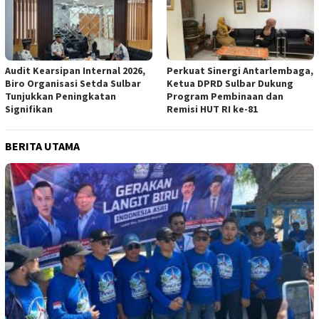
Audit Kearsipan Internal 2026,
Perkuat Sinergi Antarlembaga,
Biro Organisasi Setda Sulbar
Ketua DPRD Sulbar Dukung
Tunjukkan Peningkatan
Program Pembinaan dan
Signifikan
Remisi HUT RI ke-81
BERITA UTAMA