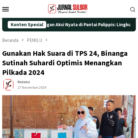
Loncat
Menu
ke
Mobile
konten
UT ke-25 dengan Aksi Nyata di Pantai Palippis: Lingkungan dan K
Konten Spesial
Beranda
PEMILU
Gunakan Hak Suara di TPS 24, Binanga
Sutinah Suhardi Optimis Menangkan
Pilkada 2024
Redaksi
27 November 2024