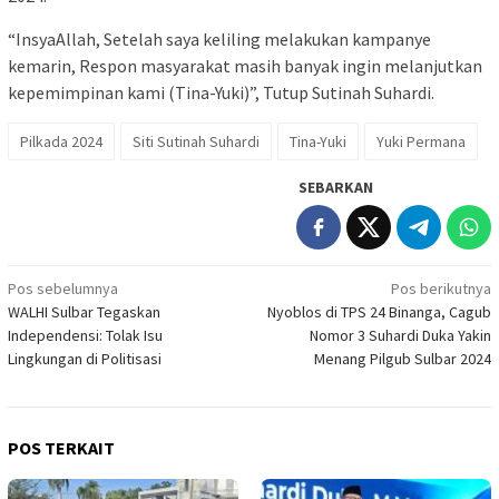
“InsyaAllah, Setelah saya keliling melakukan kampanye
kemarin, Respon masyarakat masih banyak ingin melanjutkan
kepemimpinan kami (Tina-Yuki)”, Tutup Sutinah Suhardi.
Pilkada 2024
Siti Sutinah Suhardi
Tina-Yuki
Yuki Permana
SEBARKAN
Navigasi
Pos sebelumnya
Pos berikutnya
WALHI Sulbar Tegaskan
Nyoblos di TPS 24 Binanga, Cagub
pos
Independensi: Tolak Isu
Nomor 3 Suhardi Duka Yakin
Lingkungan di Politisasi
Menang Pilgub Sulbar 2024
POS TERKAIT