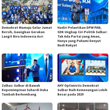
Demokrat Mamuju Gelar Jumat
Hadiri Pelantikan DPW PAN,
Bersih, Gaungkan Gerakan
SDK Ungkap Ciri Politik Sulbar:
Langit Biru Indonesia Asri
Tak Ada Partai yang Aman,
Hanya yang Pahami Denyut
Nadi Rakyat
Zulhas: Sulbar di Bawah
AHY Optimistis Demokrat
Kepemimpinan Suhardi Duka
Sulbar Raih Kemenangan Lebih
Tambah Berkembang
Besar pada 2029