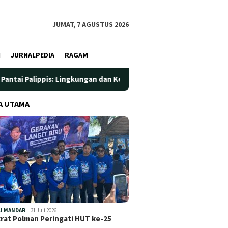
JUMAT, 7 AGUSTUS 2026
I
JURNALPEDIA
RAGAM
s: Lingkungan dan Kesehatan Jadi Prioritas
Jadi Wadah Si
A UTAMA
I MANDAR
31 Juli 2026
at Polman Peringati HUT ke-25
…