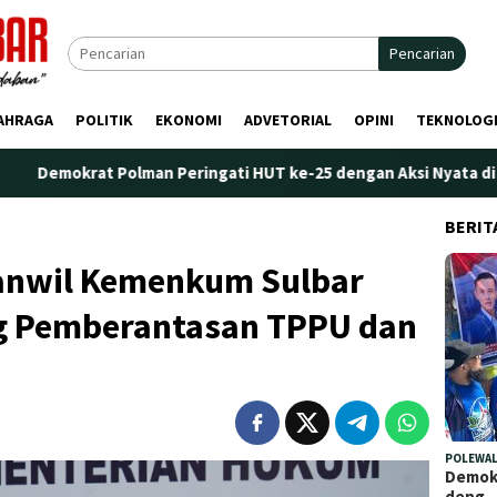
Pencarian
AHRAGA
POLITIK
EKONOMI
ADVETORIAL
OPINI
TEKNOLOG
Polman Peringati HUT ke-25 dengan Aksi Nyata di Pantai Palippi
BERIT
Kanwil Kemenkum Sulbar
 Pemberantasan TPPU dan
POLEWAL
Demokr
deng