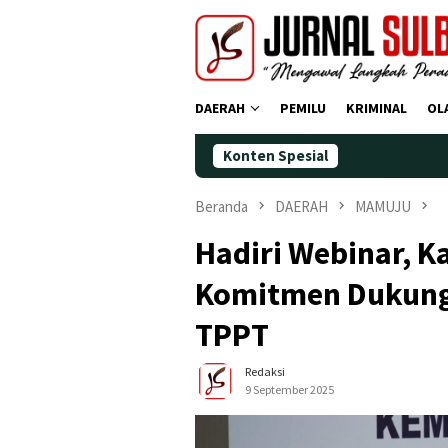
Loncat
ke
konten
DAERAH
PEMILU
KRIMINAL
OL
Konten Spesial
Demokrat 
Beranda
DAERAH
MAMUJU
Hadiri Webinar, 
Komitmen Dukung
TPPT
Redaksi
9 September 2025