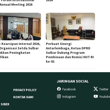
 Forum Internasional
2026
 Annual Meeting 2026
 Kearsipan Internal 2026,
Perkuat Sinergi
 Organisasi Setda Sulbar
Antarlembaga, Ketua DPRD
ukkan Peningkatan
Sulbar Dukung Program
ifikan
Pembinaan dan Remisi HUT RI
ke-81
JARINGAN SOCIAL
Facebook
Twitter
PRIVACY POLICY
Instagram
Youtub
KONTAK KAMI
 SIBER