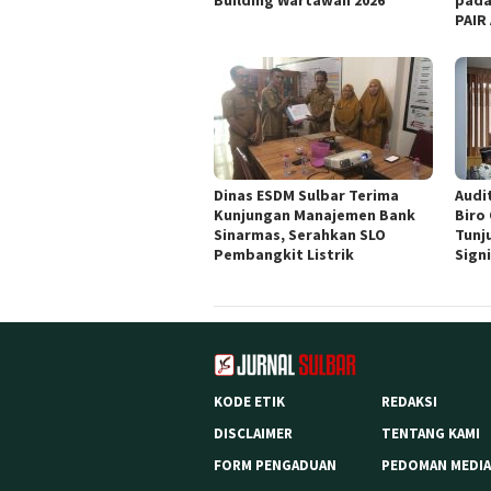
Building Wartawan 2026
pada
PAIR
Dinas ESDM Sulbar Terima
Audit
Kunjungan Manajemen Bank
Biro
Sinarmas, Serahkan SLO
Tunj
Pembangkit Listrik
Sign
KODE ETIK
REDAKSI
DISCLAIMER
TENTANG KAMI
FORM PENGADUAN
PEDOMAN MEDIA