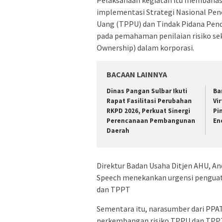
implementasi Strategi Nasional Pe
Uang (TPPU) dan Tindak Pidana Pen
pada pemahaman penilaian risiko sek
Ownership) dalam korporasi.
BACAAN LAINNYA
Dinas Pangan Sulbar Ikuti
Ba
Rapat Fasilitasi Perubahan
Vi
RKPD 2026, Perkuat Sinergi
Pi
Perencanaan Pembangunan
En
Daerah
Direktur Badan Usaha Ditjen AHU, An
Speech menekankan urgensi penguat
dan TPPT
Sementara itu, narasumber dari PPA
perkembangan risiko TPPU dan TPPT 