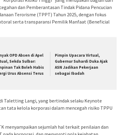
ncegahan dan Pemberantasan Tindak Pidana Pencucian
danaan Terorisme (TPPT) Tahun 2025, dengan fokus
toral serta transparansi Pemilik Manfaat (Beneficial
nyak OPD Absen di Apel
Pimpin Upacara Virtual,
rtual, Sekda Sulbar:
Gubernur Suhardi Duka Ajak
mpinan Tak Boleh Habis
ASN Jadikan Pekerjaan
ergi Urus Absensi Terus
sebagai Ibadah
di Taletting Langi, yang bertindak selaku Keynote
an tata kelola korporasi dalam mencegah risiko TPPU
TK menyampaikan sejumlah hal terkait penilaian dan
pada korporasi, dan menyoroti pola kejahatan