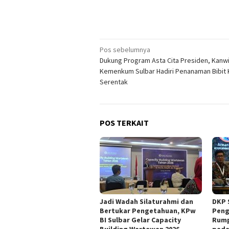
Navigasi
Pos sebelumnya
Dukung Program Asta Cita Presiden, Kanwi
pos
Kemenkum Sulbar Hadiri Penanaman Bibit 
Serentak
POS TERKAIT
Jadi Wadah Silaturahmi dan
DKP 
Bertukar Pengetahuan, KPw
Peng
BI Sulbar Gelar Capacity
Rump