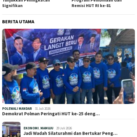
Tunjukkan Peningkatan
Program Pembinaan dan
Signifikan
Remisi HUT RI ke-81
BERITA UTAMA
POLEWALI MANDAR
31 Juli 2026
Demokrat Polman Peringati HUT ke-25 deng…
EKONOMI
,
MAMUJU
29 Juli 2026
Jadi Wadah Silaturahmi dan Bertukar Peng…