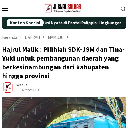
Loncat
Menu
ke
Mobile
konten
5 dengan Aksi Nyata di Pantai Palippis: Lingkungan dan Kesehat
Konten Spesial
Beranda
DAERAH
MAMUJU
Hajrul Malik : Pilihlah SDK-JSM dan Tina-
Yuki untuk pembangunan daerah yang
berkesinambungan dari kabupaten
hingga provinsi
Redaksi
11 Oktober 2024