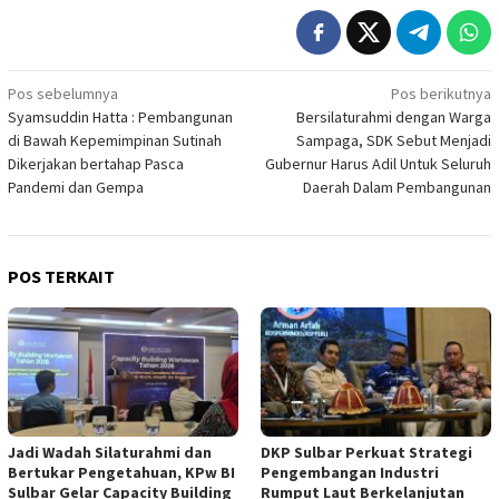
Navigasi
Pos sebelumnya
Pos berikutnya
Syamsuddin Hatta : Pembangunan
Bersilaturahmi dengan Warga
pos
di Bawah Kepemimpinan Sutinah
Sampaga, SDK Sebut Menjadi
Dikerjakan bertahap Pasca
Gubernur Harus Adil Untuk Seluruh
Pandemi dan Gempa
Daerah Dalam Pembangunan
POS TERKAIT
Jadi Wadah Silaturahmi dan
DKP Sulbar Perkuat Strategi
Bertukar Pengetahuan, KPw BI
Pengembangan Industri
Sulbar Gelar Capacity Building
Rumput Laut Berkelanjutan