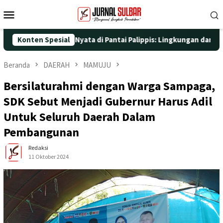
Loncat
Menu
ke
Mobile
konten
engan Aksi Nyata di Pantai Palippis: Lingkungan dan Kesehatan J
Konten Spesial
Beranda
DAERAH
MAMUJU
Bersilaturahmi dengan Warga Sampaga,
SDK Sebut Menjadi Gubernur Harus Adil
Untuk Seluruh Daerah Dalam
Pembangunan
Redaksi
11 Oktober 2024