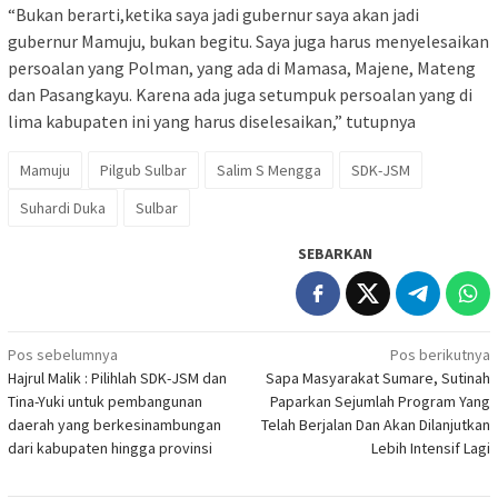
“Bukan berarti,ketika saya jadi gubernur saya akan jadi
gubernur Mamuju, bukan begitu. Saya juga harus menyelesaikan
persoalan yang Polman, yang ada di Mamasa, Majene, Mateng
dan Pasangkayu. Karena ada juga setumpuk persoalan yang di
lima kabupaten ini yang harus diselesaikan,” tutupnya
Mamuju
Pilgub Sulbar
Salim S Mengga
SDK-JSM
Suhardi Duka
Sulbar
SEBARKAN
Navigasi
Pos sebelumnya
Pos berikutnya
Hajrul Malik : Pilihlah SDK-JSM dan
Sapa Masyarakat Sumare, Sutinah
pos
Tina-Yuki untuk pembangunan
Paparkan Sejumlah Program Yang
daerah yang berkesinambungan
Telah Berjalan Dan Akan Dilanjutkan
dari kabupaten hingga provinsi
Lebih Intensif Lagi