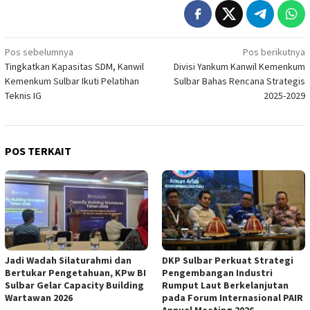
Navigasi
Pos sebelumnya
Pos berikutnya
Tingkatkan Kapasitas SDM, Kanwil
Divisi Yankum Kanwil Kemenkum
pos
Kemenkum Sulbar Ikuti Pelatihan
Sulbar Bahas Rencana Strategis
Teknis IG
2025-2029
POS TERKAIT
Jadi Wadah Silaturahmi dan
DKP Sulbar Perkuat Strategi
Bertukar Pengetahuan, KPw BI
Pengembangan Industri
Sulbar Gelar Capacity Building
Rumput Laut Berkelanjutan
Wartawan 2026
pada Forum Internasional PAIR
Annual Meeting 2026