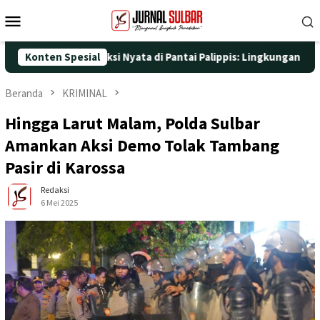
Loncat
Menu
ke
Mobile
konten
5 dengan Aksi Nyata di Pantai Palippis: Lingkungan dan Kesehat
Konten Spesial
Beranda
KRIMINAL
Hingga Larut Malam, Polda Sulbar
Amankan Aksi Demo Tolak Tambang
Pasir di Karossa
Redaksi
6 Mei 2025