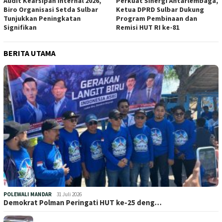
Audit Kearsipan Internal 2026,
Perkuat Sinergi Antarlembaga,
Biro Organisasi Setda Sulbar
Ketua DPRD Sulbar Dukung
Tunjukkan Peningkatan
Program Pembinaan dan
Signifikan
Remisi HUT RI ke-81
BERITA UTAMA
POLEWALI MANDAR
31 Juli 2026
Demokrat Polman Peringati HUT ke-25 deng…