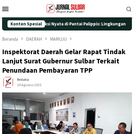
Loncat
Menu
ke
Mobile
konten
5 dengan Aksi Nyata di Pantai Palippis: Lingkungan dan Kesehata
Konten Spesial
Beranda
DAERAH
MAMUJU
Inspektorat Daerah Gelar Rapat Tindak
Lanjut Surat Gubernur Sulbar Terkait
Penundaan Pembayaran TPP
Redaksi
29 Agustus 2025