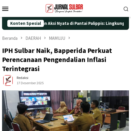
Loncat
Menu
ke
Mobile
konten
e-25 dengan Aksi Nyata di Pantai Palippis: Lingkungan dan Keseh
Konten Spesial
Beranda
DAERAH
MAMUJU
IPH Sulbar Naik, Bapperida Perkuat
Perencanaan Pengendalian Inflasi
Terintegrasi
Redaksi
17 Desember 2025