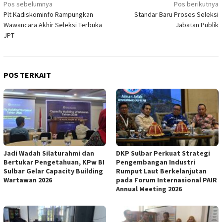
Navigasi
Pos sebelumnya
Pos berikutnya
Plt Kadiskominfo Rampungkan
Standar Baru Proses Seleksi
pos
Wawancara Akhir Seleksi Terbuka
Jabatan Publik
JPT
POS TERKAIT
Jadi Wadah Silaturahmi dan
DKP Sulbar Perkuat Strategi
Bertukar Pengetahuan, KPw BI
Pengembangan Industri
Sulbar Gelar Capacity Building
Rumput Laut Berkelanjutan
Wartawan 2026
pada Forum Internasional PAIR
Annual Meeting 2026