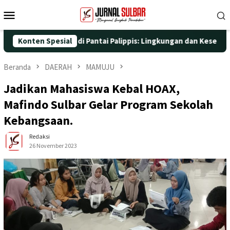
Loncat
Menu
ke
Mobile
konten
Aksi Nyata di Pantai Palippis: Lingkungan dan Kesehatan Jadi Pr
Konten Spesial
Beranda
DAERAH
MAMUJU
Jadikan Mahasiswa Kebal HOAX,
Mafindo Sulbar Gelar Program Sekolah
Kebangsaan.
Redaksi
26 November 2023