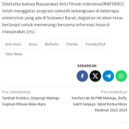
Diketahui bahwa Masyarakat Anti Fitnah Indonesia(MAFINDO)
telah menggelar program sekolah kebangsaan di beberapa
universitas yang ada di Sulawesi Barat, kegiatan ini akan terus
berlanjut untuk memerangi bersama informasi hoax di
masyarakat.(rls)
Anti Hoax
Hoax
Mafindo
Pemilu
Pemilu2024
Tular Nalar
SEBARKAN
Navigasi
Pos sebelumnya
Pos berikutnya
Tambah Koleksi, Dispusip Mamuju
Konfercab XII PMII Mamuju, Refly
pos
Siapkan Ribuan Buku Baru
Sakti Sanjaya Jabat Ketua Masa
khidmat 2023-2024