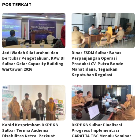
POS TERKAIT
Jadi Wadah Silaturahmi dan
Dinas ESDM Sulbar Bahas
Bertukar Pengetahuan, KPw BI
Perpanjangan Operasi
Sulbar Gelar Capacity Building
Produksi CV. Putra Bonde
Wartawan 2026
Mahatidana, Tegaskan
Kepatuhan Regulasi
Kabid Kesprimkom DKPPKB
DKPPKB Sulbar Finalisasi
Sulbar Terima Audiensi
Progress Implementasi
Disabilitas Netra, Perkuat
GARATTA TBC Menuju Seminar