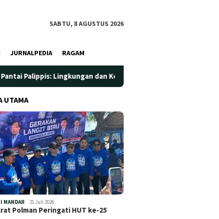
SABTU, 8 AGUSTUS 2026
I
JURNALPEDIA
RAGAM
is: Lingkungan dan Kesehatan Jadi Prioritas
Jadi Wadah 
A UTAMA
I MANDAR
31 Juli 2026
at Polman Peringati HUT ke-25
…