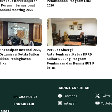
ut Laut Berkelanjutan
Pelaksanaan Program LHM
 Forum Internasional
2026
 Annual Meeting 2026
 Kearsipan Internal 2026,
Perkuat Sinergi
 Organisasi Setda Sulbar
Antarlembaga, Ketua DPRD
ukkan Peningkatan
Sulbar Dukung Program
ifikan
Pembinaan dan Remisi HUT RI
ke-81
JARINGAN SOCIAL
Facebook
Twitter
PRIVACY POLICY
Instagram
Youtub
KONTAK KAMI
 SIBER