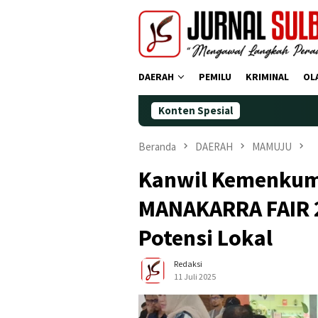
Loncat
ke
konten
DAERAH
PEMILU
KRIMINAL
OL
Konten Spesial
Demokra
Beranda
DAERAH
MAMUJU
‎Kanwil Kemenkum
MANAKARRA FAIR 
Potensi Lokal
Redaksi
11 Juli 2025