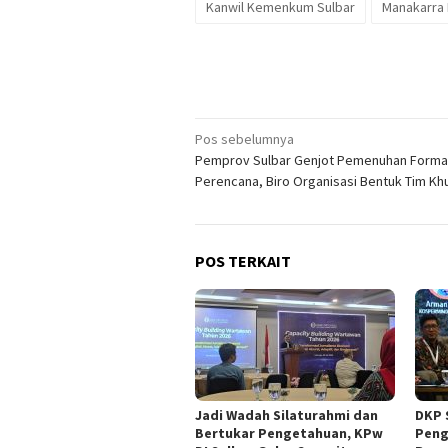
Kanwil Kemenkum Sulbar
Manakarra 
Navigasi
Pos sebelumnya
Pemprov Sulbar Genjot Pemenuhan Forma
pos
Perencana, Biro Organisasi Bentuk Tim Kh
POS TERKAIT
Jadi Wadah Silaturahmi dan
DKP 
Bertukar Pengetahuan, KPw
Peng