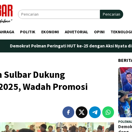
Pencarian
AHRAGA
POLITIK
EKONOMI
ADVETORIAL
OPINI
TEKNOLOG
t Polman Peringati HUT ke-25 dengan Aksi Nyata di Pantai Palipp
BERIT
 Sulbar Dukung
2025, Wadah Promosi
POLEWAL
Demokr
deng