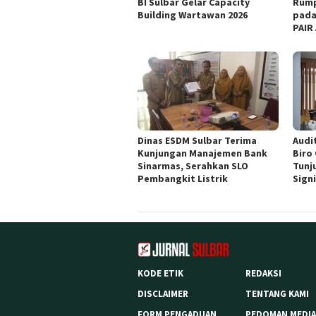
BI Sulbar Gelar Capacity
Rump
Building Wartawan 2026
pada
PAIR
Dinas ESDM Sulbar Terima
Audit
Kunjungan Manajemen Bank
Biro
Sinarmas, Serahkan SLO
Tunj
Pembangkit Listrik
Sign
KODE ETIK
REDAKSI
DISCLAIMER
TENTANG KAMI
FORM PENGADUAN
PEDOMAN MEDIA