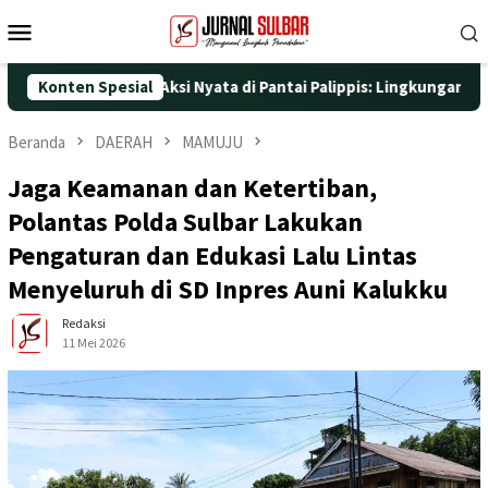
Loncat
Menu
ke
Mobile
konten
25 dengan Aksi Nyata di Pantai Palippis: Lingkungan dan Kesehat
Konten Spesial
Beranda
DAERAH
MAMUJU
Jaga Keamanan dan Ketertiban,
Polantas Polda Sulbar Lakukan
Pengaturan dan Edukasi Lalu Lintas
Menyeluruh di SD Inpres Auni Kalukku
Redaksi
11 Mei 2026