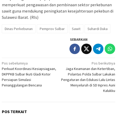
memperkuat pengawasan dan pembinaan sektor perkebunan
sawit guna mendukung peningkatan kesejahteraan pekebun di
Sulawesi Barat. (Rls)
Dinas Perkebunan
Pemprov Sulbar
Sawit
Suhardi Duka
SEBARKAN
Navigasi
Pos sebelumnya
Pos berikutnya
Perkuat Koordinasi Kesiapsiagaan,
Jaga Keamanan dan Ketertiban,
pos
DKPPKB Sulbar Ikuti Gladi Kotor
Polantas Polda Sulbar Lakukan
Persiapan Simulasi
Pengaturan dan Edukasi Lalu Lintas
Penanggulangan Bencana
Menyeluruh di SD Inpres Auni
Kalukku
POS TERKAIT