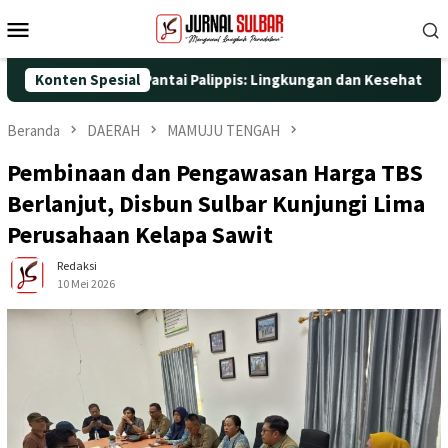
Loncat
Menu
ke
Mobile
konten
Nyata di Pantai Palippis: Lingkungan dan Kesehatan Jadi Priorit
Konten Spesial
Beranda
DAERAH
MAMUJU TENGAH
Pembinaan dan Pengawasan Harga TBS
Berlanjut, Disbun Sulbar Kunjungi Lima
Perusahaan Kelapa Sawit
Redaksi
10 Mei 2026