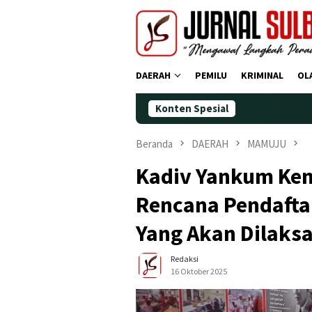
Loncat
ke
konten
DAERAH
PEMILU
KRIMINAL
OL
Konten Spesial
Dem
Beranda
DAERAH
MAMUJU
Kadiv Yankum Ke
Rencana Pendafta
Yang Akan Dilaks
Redaksi
16 Oktober 2025