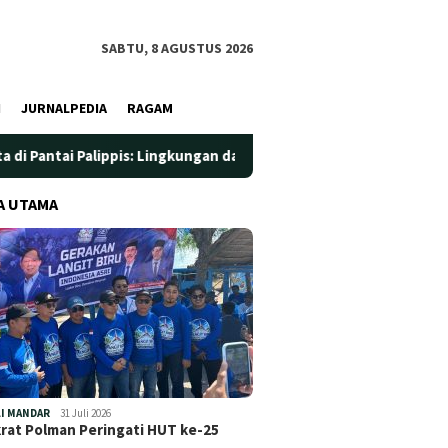
SABTU, 8 AGUSTUS 2026
I
JURNALPEDIA
RAGAM
lippis: Lingkungan dan Kesehatan Jadi Prioritas
Jadi Wa
A UTAMA
I MANDAR
31 Juli 2026
at Polman Peringati HUT ke-25
…