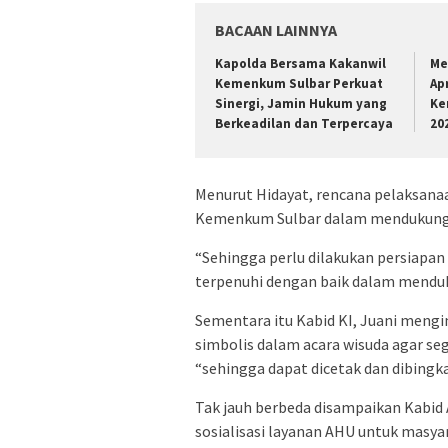
BACAAN LAINNYA
Kapolda Bersama Kakanwil
Me
Kemenkum Sulbar Perkuat
Ap
Sinergi, Jamin Hukum yang
Ke
Berkeadilan dan Terpercaya
20
Menurut Hidayat, rencana pelaksan
Kemenkum Sulbar dalam mendukungTa
“Sehingga perlu dilakukan persiapan
terpenuhi dengan baik dalam menduk
Sementara itu Kabid KI, Juani mengin
simbolis dalam acara wisuda agar seg
“sehingga dapat dicetak dan dibing
Tak jauh berbeda disampaikan Kabid
sosialisasi layanan AHU untuk masya