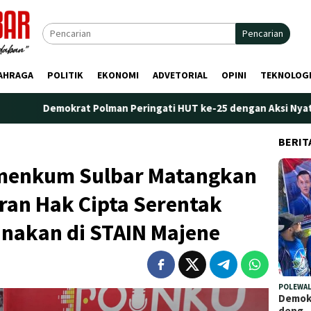
Pencarian
AHRAGA
POLITIK
EKONOMI
ADVETORIAL
OPINI
TEKNOLOG
okrat Polman Peringati HUT ke-25 dengan Aksi Nyata di Pantai Pa
BERIT
menkum Sulbar Matangkan
ran Hak Cipta Serentak
anakan di STAIN Majene
POLEWAL
Demokr
deng