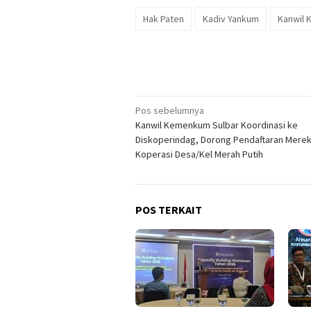
Hak Paten
Kadiv Yankum
Kanwil 
Navigasi
Pos sebelumnya
Kanwil Kemenkum Sulbar Koordinasi ke
pos
Diskoperindag, Dorong Pendaftaran Merek
Koperasi Desa/Kel Merah Putih
POS TERKAIT