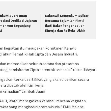
nkum Supratman
Kakanwil Kemenkum Sulbar
resiasi Dedikasi Jajaran
Bersama Sejumlah Pimti
menkum Sepanjang
Ikuti Rakor Pengendalian
25
Kinerja dan Refleksi Akhir
aan kegiatan itu merupakan komitmen Kanwil
hun Tematik Hak Cipta dan Desain Industri.
 dan memastikan seluruh sarana dan prasarana
ung pendaftaran Cipta serentak tersebut” tutur Hidayat
gatkan terkait sertifikat yang akan diberikan secara
era dicetak oleh tim kerja.
kai kemudian” tambah Juani
 AHU, Wardi menegaskan kembali rencana kegiatan
rakat yang menghadiri acara wisuda STAIN Majene.