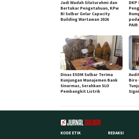
Jadi Wadah Silaturahmi dan
DKP 
Bertukar Pengetahuan, KPw
Peng
BI Sulbar Gelar Capacity
Rump
Building Wartawan 2026
pada
PAIR
Dinas ESDM Sulbar Terima
Audit
Kunjungan Manajemen Bank
Biro
Sinarmas, Serahkan SLO
Tunj
Pembangkit Listrik
Sign
KODE ETIK
REDAKSI