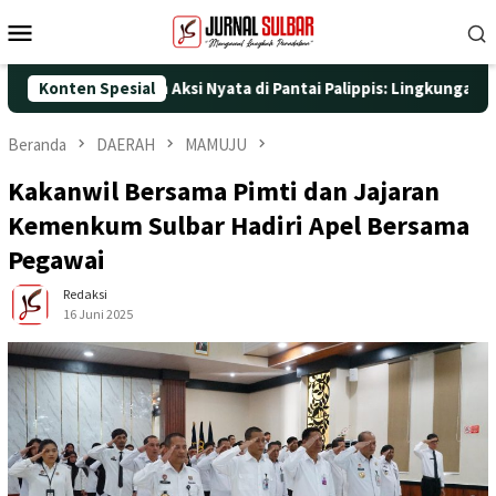
Loncat
Menu
ke
Mobile
konten
-25 dengan Aksi Nyata di Pantai Palippis: Lingkungan dan Keseh
Konten Spesial
Beranda
DAERAH
MAMUJU
Kakanwil Bersama Pimti dan Jajaran
Kemenkum Sulbar Hadiri Apel Bersama
Pegawai
Redaksi
16 Juni 2025