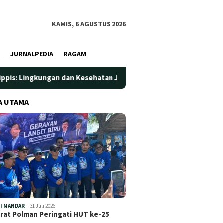
KAMIS, 6 AGUSTUS 2026
I
JURNALPEDIA
RAGAM
an dan Kesehatan Jadi Prioritas
Jadi Wadah Silaturahmi 
A UTAMA
I MANDAR
31 Juli 2026
at Polman Peringati HUT ke-25
…