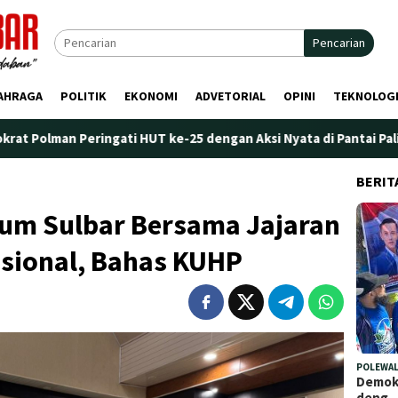
Pencarian
AHRAGA
POLITIK
EKONOMI
ADVETORIAL
OPINI
TEKNOLOG
ingati HUT ke-25 dengan Aksi Nyata di Pantai Palippis: Lingkung
BERIT
um Sulbar Bersama Jajaran
asional, Bahas KUHP
POLEWAL
Demokr
deng