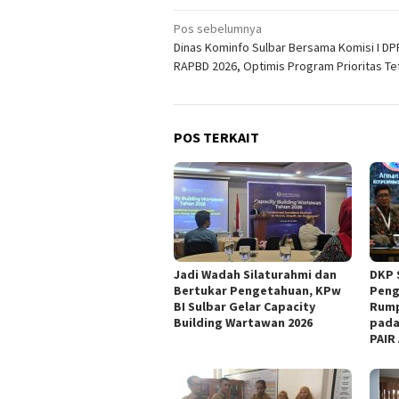
Navigasi
Pos sebelumnya
Dinas Kominfo Sulbar Bersama Komisi I D
pos
RAPBD 2026, Optimis Program Prioritas Te
POS TERKAIT
Jadi Wadah Silaturahmi dan
DKP 
Bertukar Pengetahuan, KPw
Peng
BI Sulbar Gelar Capacity
Rump
Building Wartawan 2026
pada
PAIR