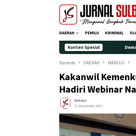
Loncat
ke
konten
DAERAH
PEMILU
KRIMINAL
OL
Konten Spesial
Demokrat Polman Per
Beranda
DAERAH
MAMUJU
Kakanwil Kemenk
Hadiri Webinar N
Redaksi
21 November 2025