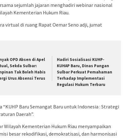
rsama sejumlah jajaran menghadiri webinar nasional
ilayah Kementerian Hukum Riau.
ra virtual di ruang Rapat Oemar Seno adji, jumat
nyak OPD Absen di Apel
Hadiri Sosialisasi KUHP-
rtual, Sekda Sulbar:
KUHAP Baru, Dinas Pangan
mpinan Tak Boleh Habis
Sulbar Perkuat Pemahaman
ergi Urus Absensi Terus
Terhadap Implementasi
Regulasi Hukum Terbaru
a “KUHP Baru Semangat Baru untuk Indonesia : Strategi
aturan Daerah”.
tor Wilayah Kementerian Hukum Riau menyampaikan
 besar rekodifikasi, demokratisasi, dan harmonisasi