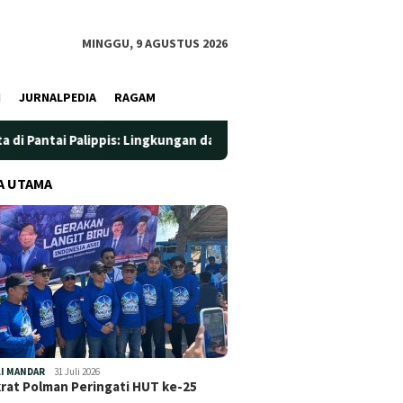
MINGGU, 9 AGUSTUS 2026
I
JURNALPEDIA
RAGAM
ippis: Lingkungan dan Kesehatan Jadi Prioritas
Jadi Wad
A UTAMA
I MANDAR
31 Juli 2026
at Polman Peringati HUT ke-25
…