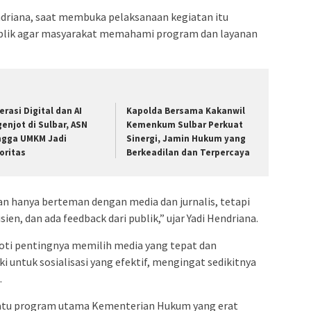
ndriana, saat membuka pelaksanaan kegiatan itu
blik agar masyarakat memahami program dan layanan
erasi Digital dan AI
Kapolda Bersama Kakanwil
genjot di Sulbar, ASN
Kemenkum Sulbar Perkuat
ngga UMKM Jadi
Sinergi, Jamin Hukum yang
ioritas
Berkeadilan dan Terpercaya
 hanya berteman dengan media dan jurnalis, tetapi
isien, dan ada feedback dari publik,” ujar Yadi Hendriana.
ti pentingnya memilih media yang tepat dan
 untuk sosialisasi yang efektif, mengingat sedikitnya
.
 satu program utama Kementerian Hukum yang erat