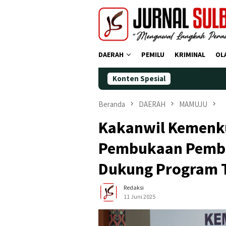
Loncat
ke
konten
DAERAH
PEMILU
KRIMINAL
OL
Konten Spesial
Demo
Beranda
DAERAH
MAMUJU
Kakanwil Kemenku
Pembukaan Pembi
Dukung Program T
Redaksi
11 Juni 2025