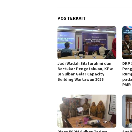
POS TERKAIT
Jadi Wadah Silaturahmi dan
DKP 
Bertukar Pengetahuan, KPw
Peng
BI Sulbar Gelar Capacity
Rump
Building Wartawan 2026
pada
PAIR
Dinas ESDM Sulbar Terima
Audit