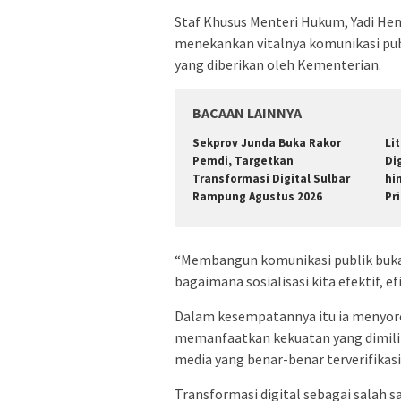
Staf Khusus Menteri Hukum, Yadi He
menekankan vitalnya komunikasi pu
yang diberikan oleh Kementerian.
BACAAN LAINNYA
Sekprov Junda Buka Rakor
Lit
Pemdi, Targetkan
Di
Transformasi Digital Sulbar
hi
Rampung Agustus 2026
Pr
“Membangun komunikasi publik bukan
bagaimana sosialisasi kita efektif, ef
Dalam kesempatannya itu ia menyoro
memanfaatkan kekuatan yang dimiliki
media yang benar-benar terverifikasi
Transformasi digital sebagai salah