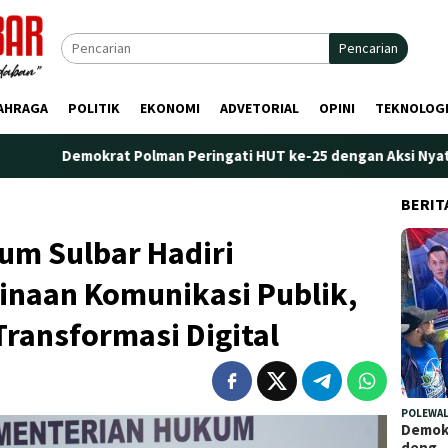
Pencarian
AHRAGA
POLITIK
EKONOMI
ADVETORIAL
OPINI
TEKNOLOG
krat Polman Peringati HUT ke-25 dengan Aksi Nyata di Pantai Pal
BERIT
m Sulbar Hadiri
naan Komunikasi Publik,
ransformasi Digital
POLEWAL
Demokr
deng