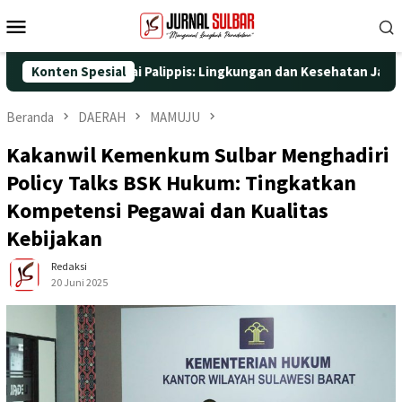
Loncat
Menu
ke
Mobile
konten
yata di Pantai Palippis: Lingkungan dan Kesehatan Jadi Priorit
Konten Spesial
Beranda
DAERAH
MAMUJU
Kakanwil Kemenkum Sulbar Menghadiri
Policy Talks BSK Hukum: Tingkatkan
Kompetensi Pegawai dan Kualitas
Kebijakan
Redaksi
20 Juni 2025