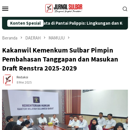
Loncat
Menu
ke
Mobile
konten
an Aksi Nyata di Pantai Palippis: Lingkungan dan Kesehatan Jadi
Konten Spesial
Beranda
DAERAH
MAMUJU
Kakanwil Kemenkum Sulbar Pimpin
Pembahasan Tanggapan dan Masukan
Draft Renstra 2025-2029
Redaksi
8 Mei 2025