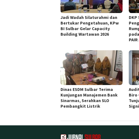
Jadi Wadah Silaturahmi dan
DKP 
Bertukar Pengetahuan, KPw
Peng
BI Sulbar Gelar Capacity
Rump
Building Wartawan 2026
pada
PAIR
Dinas ESDM Sulbar Terima
Audit
Kunjungan Manajemen Bank
Biro
Sinarmas, Serahkan SLO
Tunj
Pembangkit Listrik
Sign