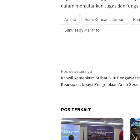
dalam menjalankan tugas dan fungsi
Arland
Asmi Kencana Joesuf
Kan
Sunu Tedy Maranto
Navigasi
Pos sebelumnya
Kanwil Kemenkum Sulbar Ikuti Pengawasa
pos
Kearsipan, Upaya Pengelolaan Arsip Sesua
POS TERKAIT