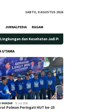
SABTU, 8 AGUSTUS 2026
I
JURNALPEDIA
RAGAM
n Jadi Prioritas
Jadi Wadah Silaturahmi dan Bertukar Pe
A UTAMA
I MANDAR
31 Juli 2026
at Polman Peringati HUT ke-25
…