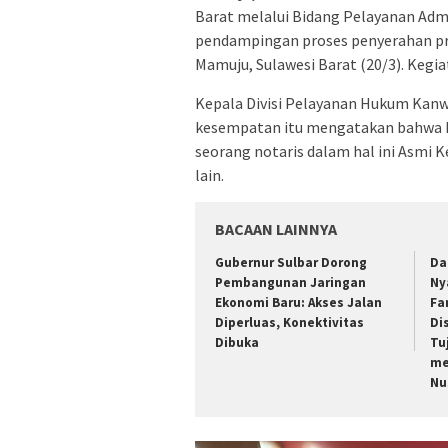
Barat melalui Bidang Pelayanan Ad
pendampingan proses penyerahan pro
Mamuju, Sulawesi Barat (20/3). Kegiat
Kepala Divisi Pelayanan Hukum Kanw
kesempatan itu mengatakan bahwa Pe
seorang notaris dalam hal ini Asmi K
lain.
BACAAN LAINNYA
Gubernur Sulbar Dorong
Da
Pembangunan Jaringan
Ny
Ekonomi Baru: Akses Jalan
Fa
Diperluas, Konektivitas
Di
Dibuka
Tu
me
Nu