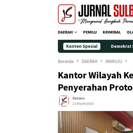
Loncat
ke
konten
DAERAH
PEMILU
KRIMINAL
OL
Demokrat Polman Peringati HUT ke-2
Konten Spesial
Beranda
DAERAH
MAMUJU
Kantor Wilayah 
Penyerahan Proto
Redaksi
21 Maret 2025