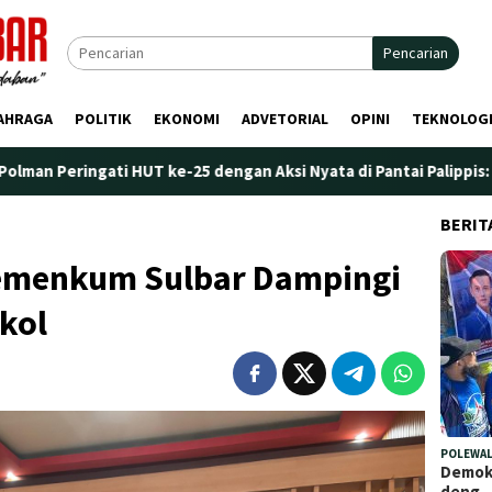
Pencarian
AHRAGA
POLITIK
EKONOMI
ADVETORIAL
OPINI
TEKNOLOG
5 dengan Aksi Nyata di Pantai Palippis: Lingkungan dan Kesehata
BERIT
Kemenkum Sulbar Dampingi
kol
POLEWAL
Demokr
deng