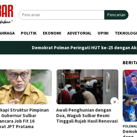
Pencarian
AHRAGA
POLITIK
EKONOMI
ADVETORIAL
OPINI
TEKNOLOG
Demokrat Polman Peringati HUT ke-25 dengan Aksi Nyata
BERIT
»
kapi Struktur Pimpinan
Awali Penghunian dengan
Plt. K
 Gubernur Sulbar
Doa, Wagub Sulbar Resmi
Tekank
ncara Job Fit 16
Tinggali Rujab Hasil Renovasi
Peren
bat JPT Pratama
Kelem
POLEWAL
Demokr
deng