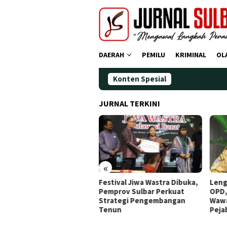
Loncat
ke
konten
DAERAH
PEMILU
KRIMINAL
OL
Konten Spesial
JURNAL TERKINI
«
dana Operasi Zebra
Festival Jiwa Wastra Dibuka,
Leng
ano 2025: Puluhan
Pemprov Sulbar Perkuat
OPD,
gendara Ditindak
Strategi Pengembangan
Wawa
Tenun
Peja