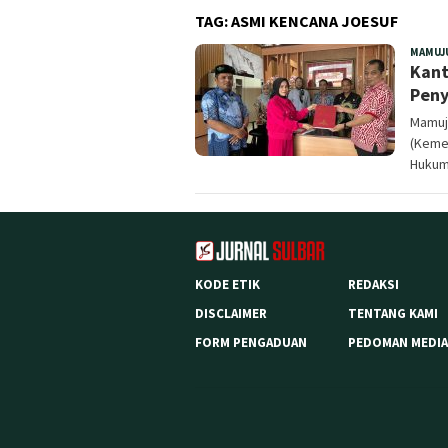
TAG:
ASMI KENCANA JOESUF
MAMUJ
Kant
Peny
Mamuj
(Kemen
Hukum
KODE ETIK
REDAKSI
DISCLAIMER
TENTANG KAMI
FORM PENGADUAN
PEDOMAN MEDIA