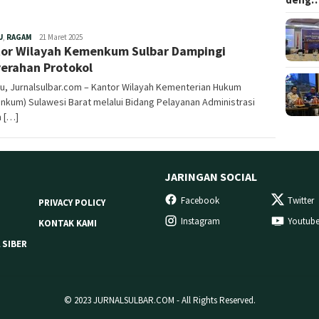
Redaksi
U
,
RAGAM
21 Maret 2025
or Wilayah Kemenkum Sulbar Dampingi
erahan Protokol
u, Jurnalsulbar.com – Kantor Wilayah Kementerian Hukum
kum) Sulawesi Barat melalui Bidang Pelayanan Administrasi
 […]
JARINGAN SOCIAL
Facebook
Twitter
PRIVACY POLICY
Instagram
Youtub
KONTAK KAMI
 SIBER
© 2023 JURNALSULBAR.COM - All Rights Reserved.