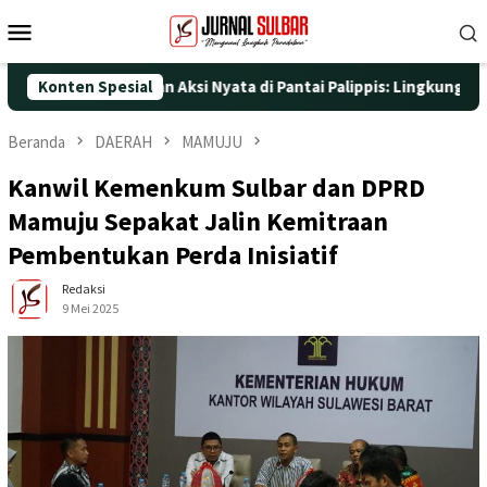
Loncat
Menu
ke
Mobile
konten
e-25 dengan Aksi Nyata di Pantai Palippis: Lingkungan dan Kese
Konten Spesial
Beranda
DAERAH
MAMUJU
Kanwil Kemenkum Sulbar dan DPRD
Mamuju Sepakat Jalin Kemitraan
Pembentukan Perda Inisiatif
Redaksi
9 Mei 2025