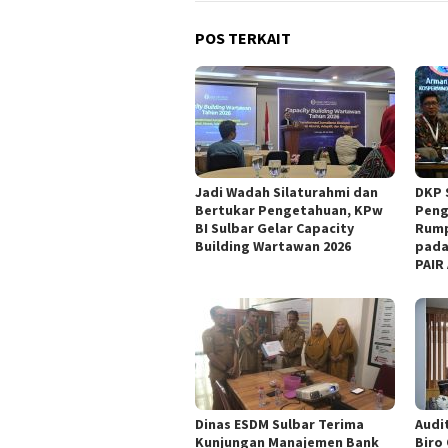
POS TERKAIT
Jadi Wadah Silaturahmi dan
DKP 
Bertukar Pengetahuan, KPw
Peng
BI Sulbar Gelar Capacity
Rump
Building Wartawan 2026
pada
PAIR
Dinas ESDM Sulbar Terima
Audit
Kunjungan Manajemen Bank
Biro