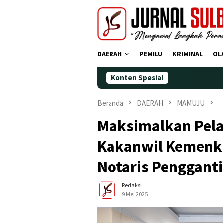
Loncat
ke
konten
DAERAH
PEMILU
KRIMINAL
OL
Konten Spesial
Demokr
Beranda
DAERAH
MAMUJU
Maksimalkan Pela
Kakanwil Kemenku
Notaris Pengganti
Redaksi
9 Mei 2025