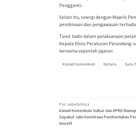
Pengganti.
Selain itu, sinergi dengan Majelis 
pembinaan dan pengawasan terhadap
Turut hadir dalam pelaksanaan pelan
Kepala Divisi Peraturan Perundang
bersama sejumlah jajaran
Kanwil Kemenkum
Notaris
Sunu 
Navigasi
Pos sebelumnya
Kanwil Kemenkum Sulbar dan DPRD Mamuj
pos
Sepakat Jalin Kemitraan Pembentukan Pe
Inisiatif