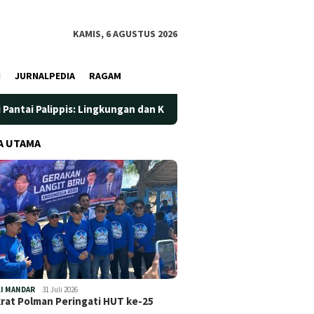
KAMIS, 6 AGUSTUS 2026
I
JURNALPEDIA
RAGAM
pis: Lingkungan dan Kesehatan Jadi Prioritas
Jadi Wadah
A UTAMA
I MANDAR
31 Juli 2026
at Polman Peringati HUT ke-25
…