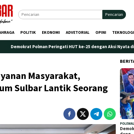
Pencarian
AHRAGA
POLITIK
EKONOMI
ADVETORIAL
OPINI
TEKNOLOG
at Polman Peringati HUT ke-25 dengan Aksi Nyata di Pantai Palip
BERIT
yanan Masyarakat,
m Sulbar Lantik Seorang
POLEWAL
Demokr
deng