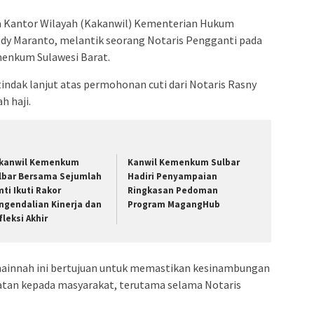
a Kantor Wilayah (Kakanwil) Kementerian Hukum
dy Maranto, melantik seorang Notaris Pengganti pada
emenkum Sulawesi Barat.
tindak lanjut atas permohonan cuti dari Notaris Rasny
h haji.
kanwil Kemenkum
Kanwil Kemenkum Sulbar
lbar Bersama Sejumlah
Hadiri Penyampaian
mti Ikuti Rakor
Ringkasan Pedoman
ngendalian Kinerja dan
Program MagangHub
fleksi Akhir
mainnah ini bertujuan untuk memastikan kesinambungan
atan kepada masyarakat, terutama selama Notaris