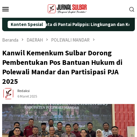
Loncat
Menu
ke
Mobile
konten
 Aksi Nyata di Pantai Palippis: Lingkungan dan Kesehatan Jadi P
Konten Spesial
Beranda
DAERAH
POLEWALI MANDAR
Kanwil Kemenkum Sulbar Dorong
Pembentukan Pos Bantuan Hukum di
Polewali Mandar dan Partisipasi PJA
2025
Redaksi
6 Maret 2025