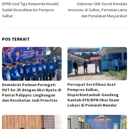
DPRD Usul Tiga Ranperda Inisiatif,
Gubernur SDK Soroti Kendala
pos
Sudah Diserahkan ke Pemprov
Investasi di Sulbar, Perizinan Lama
Sulbar
dan Penolakan Masyarakat
POS TERKAIT
Percepat Sertifikasi Aset
Demokrat Polman Peringati
Pemprov Sulbar,
HUT ke-25 dengan Aksi Nyata di
Disperkimtanhub Gandeng
Pantai Palippis: Lingkungan
Kantah ATR/BPN Ukur Enam
dan Kesehatan Jadi Prioritas
Lokasi di Polewali Mandar