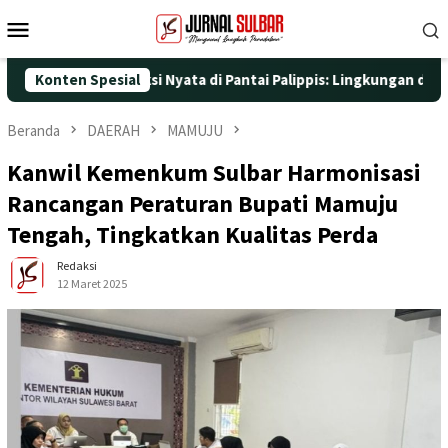
Loncat
Menu
ke
Mobile
konten
5 dengan Aksi Nyata di Pantai Palippis: Lingkungan dan Kesehata
Konten Spesial
Beranda
DAERAH
MAMUJU
Kanwil Kemenkum Sulbar Harmonisasi
Rancangan Peraturan Bupati Mamuju
Tengah, Tingkatkan Kualitas Perda
Redaksi
12 Maret 2025