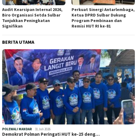
Audit Kearsipan Internal 2026,
Perkuat Sinergi Antarlembaga,
Biro Organisasi Setda Sulbar
Ketua DPRD Sulbar Dukung
Tunjukkan Peningkatan
Program Pembinaan dan
Signifikan
Remisi HUT RI ke-81
BERITA UTAMA
POLEWALI MANDAR
31 Juli 2026
Demokrat Polman Peringati HUT ke-25 deng…