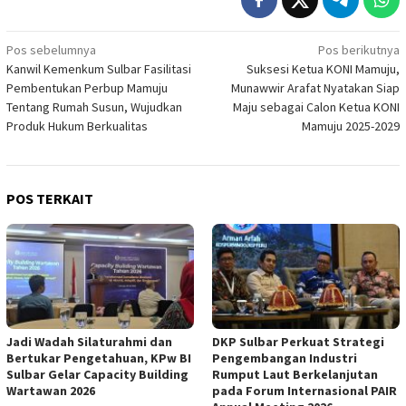
Navigasi
Pos sebelumnya
Pos berikutnya
Kanwil Kemenkum Sulbar Fasilitasi
Suksesi Ketua KONI Mamuju,
pos
Pembentukan Perbup Mamuju
Munawwir Arafat Nyatakan Siap
Tentang Rumah Susun, Wujudkan
Maju sebagai Calon Ketua KONI
Produk Hukum Berkualitas
Mamuju 2025-2029
POS TERKAIT
Jadi Wadah Silaturahmi dan
DKP Sulbar Perkuat Strategi
Bertukar Pengetahuan, KPw BI
Pengembangan Industri
Sulbar Gelar Capacity Building
Rumput Laut Berkelanjutan
Wartawan 2026
pada Forum Internasional PAIR