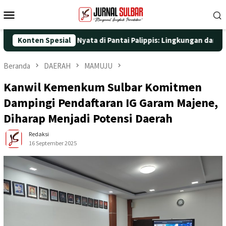
Loncat
Menu
ke
Mobile
konten
engan Aksi Nyata di Pantai Palippis: Lingkungan dan Kesehatan J
Konten Spesial
Beranda
DAERAH
MAMUJU
Kanwil Kemenkum Sulbar Komitmen
Dampingi Pendaftaran IG Garam Majene,
Diharap Menjadi Potensi Daerah
Redaksi
16 September 2025