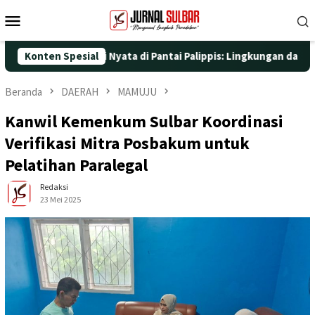
Loncat
Menu
ke
Mobile
konten
engan Aksi Nyata di Pantai Palippis: Lingkungan dan Kesehatan 
Konten Spesial
Beranda
DAERAH
MAMUJU
Kanwil Kemenkum Sulbar Koordinasi
Verifikasi Mitra Posbakum untuk
Pelatihan Paralegal
Redaksi
23 Mei 2025