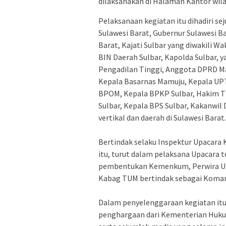
dilaksanakan di Halaman Kantor wila
‎Pelaksanaan kegiatan itu dihadiri 
Sulawesi Barat, Gubernur Sulawesi Ba
Barat, Kajati Sulbar yang diwakili W
BIN Daerah Sulbar, Kapolda Sulbar, 
Pengadilan Tinggi, Anggota DPRD Ma
Kepala Basarnas Mamuju, Kepala UPT
BPOM, Kepala BPKP Sulbar, Hakim T
Sulbar, Kepala BPS Sulbar, Kakanwil 
vertikal dan daerah di Sulawesi Barat.
‎Bertindak selaku Inspektur Upacara
itu, turut dalam pelaksana Upacara 
pembentukan Kemenkum, Perwira Upa
Kabag TUM bertindak sebagai Koman
‎Dalam penyelenggaraan kegiatan it
penghargaan dari Kementerian Huku