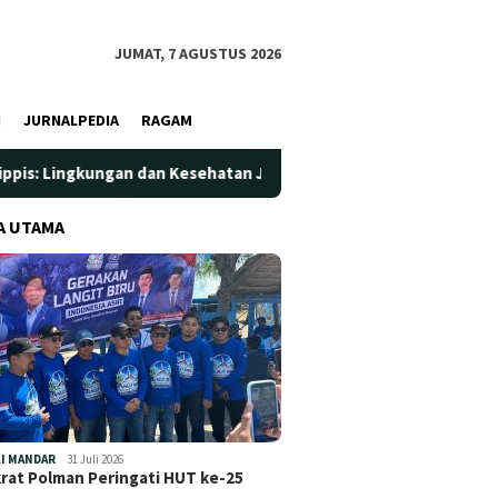
JUMAT, 7 AGUSTUS 2026
I
JURNALPEDIA
RAGAM
 Kesehatan Jadi Prioritas
Jadi Wadah Silaturahmi dan Be
A UTAMA
I MANDAR
31 Juli 2026
at Polman Peringati HUT ke-25
…