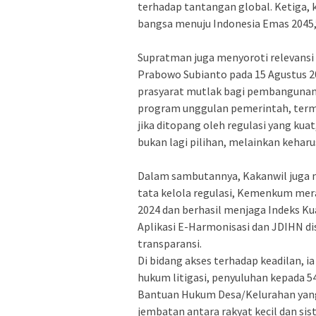
terhadap tantangan global. Ketiga
bangsa menuju Indonesia Emas 2045,”
‎​Supratman juga menyoroti relevan
Prabowo Subianto pada 15 Agustus 
prasyarat mutlak bagi pembangunan
program unggulan pemerintah, terma
jika ditopang oleh regulasi yang kua
bukan lagi pilihan, melainkan keharu
‎​Dalam sambutannya, Kakanwil jug
tata kelola regulasi, Kemenkum mer
2024 dan berhasil menjaga Indeks K
Aplikasi E-Harmonisasi dan JDIHN dis
transparansi.
‎​Di bidang akses terhadap keadilan
hukum litigasi, penyuluhan kepada 
Bantuan Hukum Desa/Kelurahan yang d
jembatan antara rakyat kecil dan s