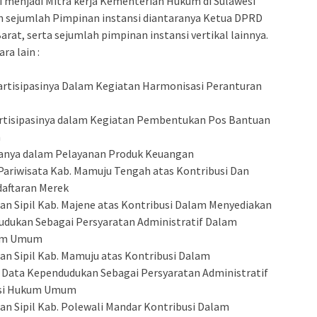
i menjadi Mitra kerja Kementerian Hukum di Sulawesi
eh sejumlah Pimpinan instansi diantaranya Ketua DPRD
arat, serta sejumlah pimpinan instansi vertikal lainnya.
a lain :
Partisipasinya Dalam Kegiatan Harmonisasi Peranturan
artisipasinya dalam Kegiatan Pembentukan Pos Bantuan
m
amanya dalam Pelayanan Produk Keuangan
Pariwisata Kab. Mamuju Tengah atas Kontribusi Dan
daftaran Merek
an Sipil Kab. Majene atas Kontribusi Dalam Menyediakan
udukan Sebagai Persyaratan Administratif Dalam
kum Umum
an Sipil Kab. Mamuju atas Kontribusi Dalam
 Data Kependudukan Sebagai Persyaratan Administratif
asi Hukum Umum
an Sipil Kab. Polewali Mandar Kontribusi Dalam