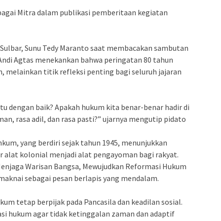
sebagai Mitra dalam publikasi pemberitaan kegiatan
 Sulbar, Sunu Tedy Maranto saat membacakan sambutan
 Andi Agtas menekankan bahwa peringatan 80 tahun
melainkan titik refleksi penting bagi seluruh jajaran
itu dengan baik? Apakah hukum kita benar-benar hadir di
n, rasa adil, dan rasa pasti?” ujarnya mengutip pidato
nkum, yang berdiri sejak tahun 1945, menunjukkan
r alat kolonial menjadi alat pengayoman bagi rakyat.
Menjaga Warisan Bangsa, Mewujudkan Reformasi Hukum
maknai sebagai pesan berlapis yang mendalam.
kum tetap berpijak pada Pancasila dan keadilan sosial.
si hukum agar tidak ketinggalan zaman dan adaptif