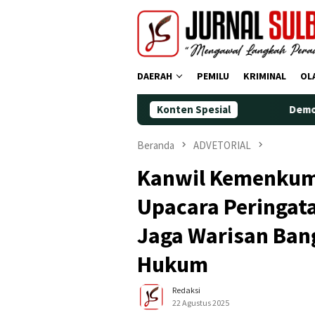
Loncat
ke
konten
DAERAH
PEMILU
KRIMINAL
OL
Konten Spesial
Demokrat Polman Peringati
Beranda
ADVETORIAL
‎Kanwil Kemenkum
Upacara Peringat
Jaga Warisan Ban
Hukum
Redaksi
22 Agustus 2025