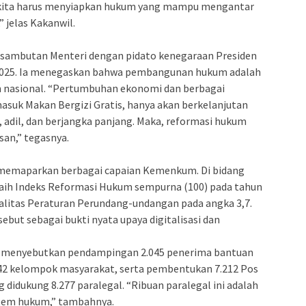
, kita harus menyiapkan hukum yang mampu mengantar
 jelas Kakanwil.
si sambutan Menteri dengan pidato kenegaraan Presiden
2025. Ia menegaskan bahwa pembangunan hukum adalah
 nasional. “Pertumbuhan ekonomi dan berbagai
suk Makan Bergizi Gratis, hanya akan berkelanjutan
t, adil, dan berjangka panjang. Maka, reformasi hukum
san,” tegasnya.
a memaparkan berbagai capaian Kemenkum. Di bidang
aih Indeks Reformasi Hukum sempurna (100) pada tahun
ualitas Peraturan Perundang-undangan pada angka 3,7.
ebut sebagai bukti nyata upaya digitalisasi dan
, ia menyebutkan pendampingan 2.045 penerima bantuan
542 kelompok masyarakat, serta pembentukan 7.212 Pos
idukung 8.277 paralegal. “Ribuan paralegal ini adalah
istem hukum,” tambahnya.