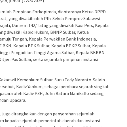
yah, jumat (22/8/2025).
sejumlah Pimpinan Forkopimda, diantaranya Ketua DPRD
rat, yang diwakili oleh Plh. Sekda Pemprov Sulawesi
akajati, Danrem 142/Tatag yang diwakili Kasi Pers, Kepala
yang diwakili Kabid Hukum, BNNP Sulbar, Ketua
muju Tengah, Kepala Perwakilan Bank Indonesia,
 BKN, Kepala BPK Sulbar, Kepala BPKP Sulbar, Kepala
inggi Pengadilan Tinggi Agama Sulbar, Kepala BKKBN
Ditjen Pas Sulbar, serta sejumlah pimpinan instansi
 Kakanwil Kemenkum Sulbar, Sunu Tedy Maranto. Selain
tersebut, Kadiv Yankum, sebagai pembaca sejarah singkat
cara oleh Kadiv P3H, John Batara Manikallo sedang
dan Upacara.
u, juga dirangkaikan dengan penyerahan sejumlah
m kepada sejumlah pemerintah daerah dan instansi