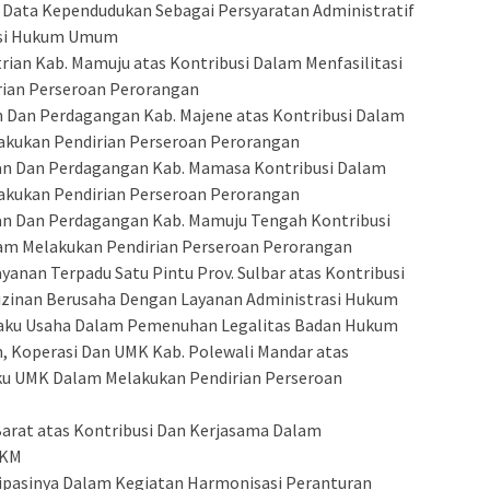
 Data Kependudukan Sebagai Persyaratan Administratif
asi Hukum Umum
trian Kab. Mamuju atas Kontribusi Dalam Menfasilitasi
ian Perseroan Perorangan
ian Dan Perdagangan Kab. Majene atas Kontribusi Dalam
akukan Pendirian Perseroan Perorangan
rian Dan Perdagangan Kab. Mamasa Kontribusi Dalam
akukan Pendirian Perseroan Perorangan
rian Dan Perdagangan Kab. Mamuju Tengah Kontribusi
lam Melakukan Pendirian Perseroan Perorangan
yanan Terpadu Satu Pintu Prov. Sulbar atas Kontribusi
izinan Berusaha Dengan Layanan Administrasi Hukum
laku Usaha Dalam Pemenuhan Legalitas Badan Hukum
an, Koperasi Dan UMK Kab. Polewali Mandar atas
aku UMK Dalam Melakukan Pendirian Perseroan
 Barat atas Kontribusi Dan Kerjasama Dalam
MKM
sipasinya Dalam Kegiatan Harmonisasi Peranturan