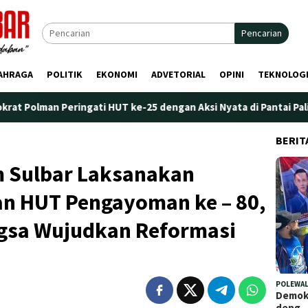
Pencarian
AHRAGA
POLITIK
EKONOMI
ADVETORIAL
OPINI
TEKNOLOG
 HUT ke-25 dengan Aksi Nyata di Pantai Palippis: Lingkungan dan
BERIT
 Sulbar Laksanakan
an HUT Pengayoman ke – 80,
gsa Wujudkan Reformasi
POLEWAL
Demokr
deng