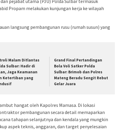
 dan pejabat utama (PJU) Polda Sulbar termasuk
 Kabid Propam melakukan kunjungan kerja ke wilayah
tauan langsung pembangunan rusu (rumah susun) yang
troli Malam Ditlantas
Grand Final Pertandingan
lda Sulbar: Hadir di
Bola Voli Satker Polda
lan, Jaga Keamanan
Sulbar: Brimob dan Polres
n Ketertiban yang
Mateng Beradu Sengit Rebut
ndusif
Gelar Juara
mbut hangat oleh Kapolres Mamasa. Di lokasi
kontraktor pembangunan secara detail memaparkan
cana tahapan selanjutnya dan kendala yang mungkin
kup aspek teknis, anggaran, dan target penyelesaian