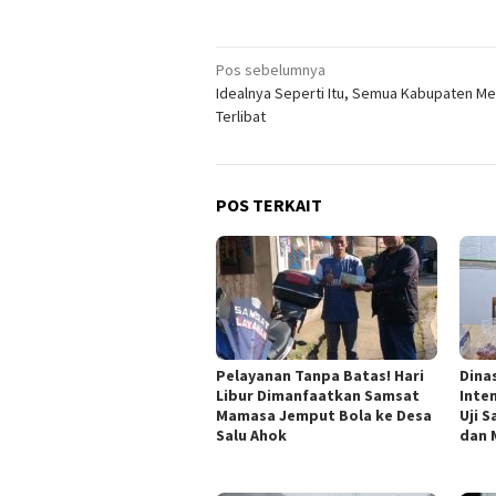
Navigasi
Pos sebelumnya
Idealnya Seperti Itu, Semua Kabupaten Me
pos
Terlibat
POS TERKAIT
Pelayanan Tanpa Batas! Hari
Dina
Libur Dimanfaatkan Samsat
Inte
Mamasa Jemput Bola ke Desa
Uji 
Salu Ahok
dan 