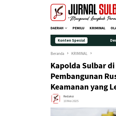
Loncat
ke
konten
DAERAH
PEMILU
KRIMINAL
OL
Konten Spesial
Demokrat Polman 
Beranda
KRIMINAL
Kapolda Sulbar d
Pembangunan Rus
Keamanan yang Le
Redaksi
10 Mei 2025