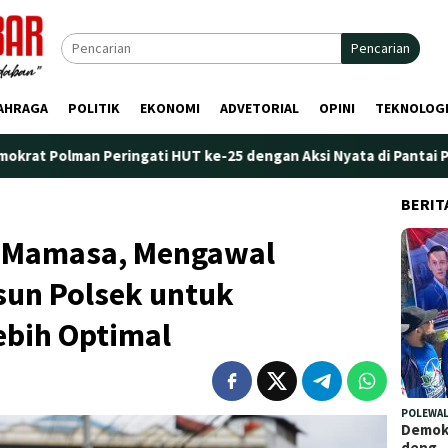
Pencarian
AHRAGA
POLITIK
EKONOMI
ADVETORIAL
OPINI
TEKNOLOG
Peringati HUT ke-25 dengan Aksi Nyata di Pantai Palippis: Lingk
BERIT
i Mamasa, Mengawal
un Polsek untuk
bih Optimal
POLEWAL
Demokr
deng