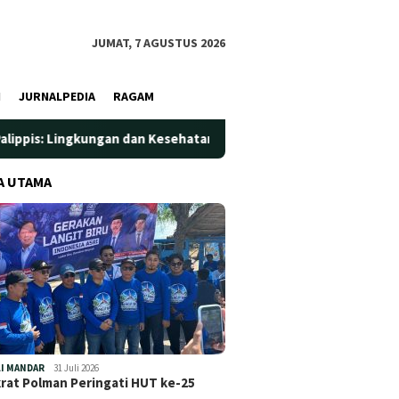
JUMAT, 7 AGUSTUS 2026
I
JURNALPEDIA
RAGAM
ungan dan Kesehatan Jadi Prioritas
Jadi Wadah Silaturah
A UTAMA
I MANDAR
31 Juli 2026
at Polman Peringati HUT ke-25
…