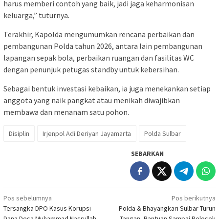
harus memberi contoh yang baik, jadi jaga keharmonisan
keluarga,” tuturnya.
Terakhir, Kapolda mengumumkan rencana perbaikan dan
pembangunan Polda tahun 2026, antara lain pembangunan
lapangan sepak bola, perbaikan ruangan dan fasilitas WC
dengan penunjuk petugas standby untuk kebersihan.
Sebagai bentuk investasi kebaikan, ia juga menekankan setiap
anggota yang naik pangkat atau menikah diwajibkan
membawa dan menanam satu pohon.
Disiplin
Irjenpol Adi Deriyan Jayamarta
Polda Sulbar
SEBARKAN
Navigasi
Pos sebelumnya
Pos berikutnya
Tersangka DPO Kasus Korupsi
Polda & Bhayangkari Sulbar Turun
pos
Dana Desa Muhammad Nasrullah
Tangan, Bantuan Sampai Pelosok