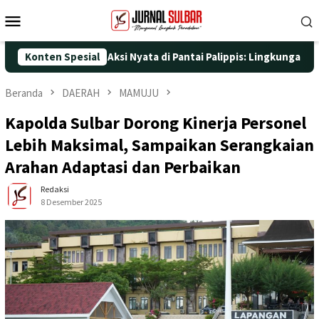
Loncat
Menu
ke
Mobile
konten
25 dengan Aksi Nyata di Pantai Palippis: Lingkungan dan Kesehat
Konten Spesial
Beranda
DAERAH
MAMUJU
Kapolda Sulbar Dorong Kinerja Personel
Lebih Maksimal, Sampaikan Serangkaian
Arahan Adaptasi dan Perbaikan
Redaksi
8 Desember 2025